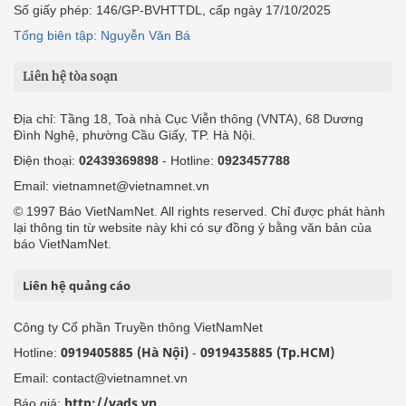
Số giấy phép: 146/GP-BVHTTDL, cấp ngày 17/10/2025
Tổng biên tập: Nguyễn Văn Bá
Liên hệ tòa soạn
Địa chỉ: Tầng 18, Toà nhà Cục Viễn thông (VNTA), 68 Dương
Đình Nghệ, phường Cầu Giấy, TP. Hà Nội.
Điện thoại:
02439369898
- Hotline:
0923457788
Email: vietnamnet@vietnamnet.vn
© 1997 Báo VietNamNet. All rights reserved. Chỉ được phát hành
lại thông tin từ website này khi có sự đồng ý bằng văn bản của
báo VietNamNet.
Liên hệ quảng cáo
Công ty Cổ phần Truyền thông VietNamNet
0919405885 (Hà Nội)
0919435885 (Tp.HCM)
Hotline:
-
Email: contact@vietnamnet.vn
http://vads.vn
Báo giá: