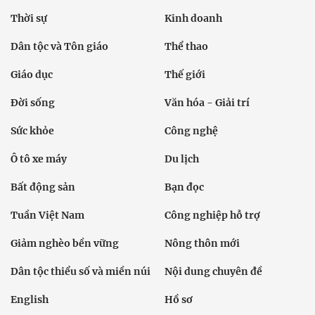
Thời sự
Kinh doanh
Dân tộc và Tôn giáo
Thể thao
Giáo dục
Thế giới
Đời sống
Văn hóa - Giải trí
Sức khỏe
Công nghệ
Ô tô xe máy
Du lịch
Bất động sản
Bạn đọc
Tuần Việt Nam
Công nghiệp hỗ trợ
Giảm nghèo bền vững
Nông thôn mới
Dân tộc thiểu số và miền núi
Nội dung chuyên đề
English
Hồ sơ