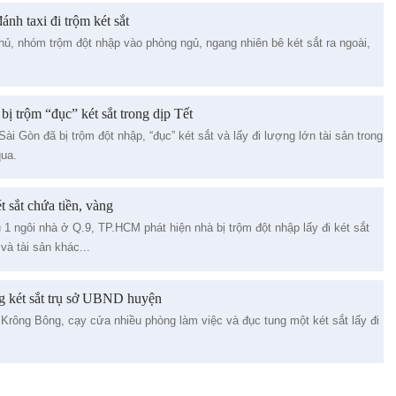
ánh taxi đi trộm két sắt
hủ, nhóm trộm đột nhập vào phòng ngủ, ngang nhiên bê két sắt ra ngoài,
bị trộm “đục” két sắt trong dịp Tết
Sài Gòn đã bị trộm đột nhập, “đục” két sắt và lấy đi lượng lớn tài sản trong
qua.
t sắt chứa tiền, vàng
 1 ngôi nhà ở Q.9, TP.HCM phát hiện nhà bị trộm đột nhập lấy đi két sắt
và tài sản khác...
g két sắt trụ sở UBND huyện
rông Bông, cạy cửa nhiều phòng làm việc và đục tung một két sắt lấy đi