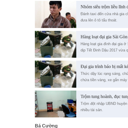
Nhóm siêu trộm liều lĩnh đ
Đánh taxi đến cửa nhà gia c
đưa lên ô tô tẩu thoát.
Hàng loạt đại gia Sài Gòn 
Hàng loạt gia đình đại gia ở 
dịp Tết Đinh Dậu 2017 vừa 
Đại gia trình báo bị mất ké
Thức dậy lúc rạng sáng, chủ
chứa tiền vàng, xe gắn máy 
Trộm tung hoành, đục tun
Trộm đột nhập UBND huyện K
nhiều tài sản.
Bá Cường