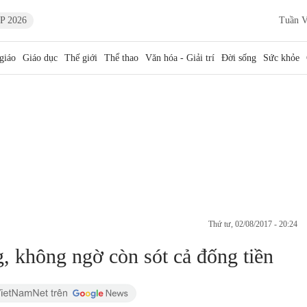
P 2026
Tuần V
giáo
Giáo dục
Thế giới
Thể thao
Văn hóa - Giải trí
Đời sống
Sức khỏe
thứ tư, 02/08/2017 - 20:24
g, không ngờ còn sót cả đống tiền