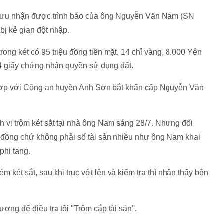
Lưu nhận được trình báo của ông Nguyễn Văn Nam (SN
bị kẻ gian đột nhập.
trong két có 95 triệu đồng tiền mặt, 14 chỉ vàng, 8.000 Yên
ng 4 giấy chứng nhận quyền sử dụng đất.
ợp với Công an huyện Anh Sơn bắt khẩn cấp Nguyễn Văn
h vi trộm két sắt tại nhà ông Nam sáng 28/7. Nhưng đối
u đồng chứ không phải số tài sản nhiều như ông Nam khai
phi tang.
 két sắt, sau khi trục vớt lên và kiểm tra thì nhận thấy bên
g để điều tra tội ''Trộm cắp tài sản''.