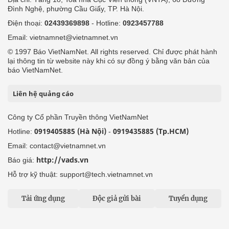
Đình Nghệ, phường Cầu Giấy, TP. Hà Nội.
Điện thoại:
02439369898
- Hotline:
0923457788
Email: vietnamnet@vietnamnet.vn
© 1997 Báo VietNamNet. All rights reserved. Chỉ được phát hành
lại thông tin từ website này khi có sự đồng ý bằng văn bản của
báo VietNamNet.
Liên hệ quảng cáo
Công ty Cổ phần Truyền thông VietNamNet
0919405885 (Hà Nội)
0919435885 (Tp.HCM)
Hotline:
-
Email: contact@vietnamnet.vn
http://vads.vn
Báo giá:
Hỗ trợ kỹ thuật: support@tech.vietnamnet.vn
Tải ứng dụng
Độc giả gửi bài
Tuyển dụng