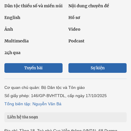
Dân tộc thiểu số và miền núi
Nội dung chuyên đề
English
Hồ sơ
Ảnh
Video
Multimedia
Podcast
24h qua
Tuyến bài
Sự kiện
Cơ quan chủ quản: Bộ Dân tộc và Tôn giáo
Số giấy phép: 146/GP-BVHTTDL, cấp ngày 17/10/2025
Tổng biên tập: Nguyễn Văn Bá
Liên hệ tòa soạn
Địa chỉ: Tầng 18, Toà nhà Cục Viễn thông (VNTA), 68 Dương