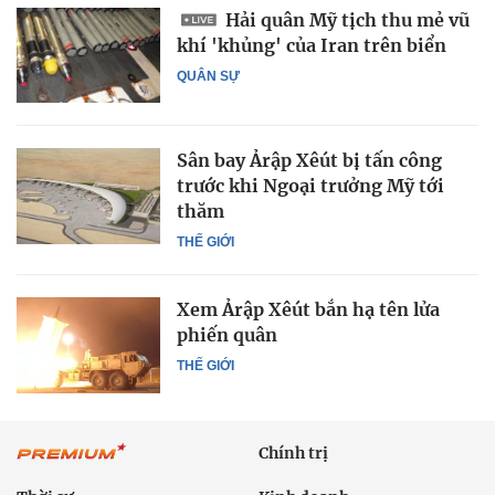
Hải quân Mỹ tịch thu mẻ vũ
khí 'khủng' của Iran trên biển
QUÂN SỰ
Sân bay Ảrập Xêút bị tấn công
trước khi Ngoại trưởng Mỹ tới
thăm
THẾ GIỚI
Xem Ảrập Xêút bắn hạ tên lửa
phiến quân
THẾ GIỚI
Chính trị