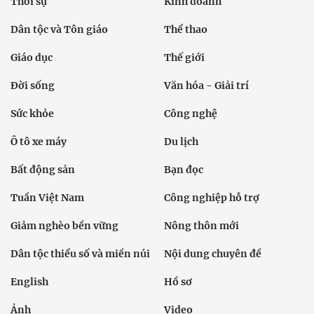
Thời sự
Kinh doanh
Dân tộc và Tôn giáo
Thể thao
Giáo dục
Thế giới
Đời sống
Văn hóa - Giải trí
Sức khỏe
Công nghệ
Ô tô xe máy
Du lịch
Bất động sản
Bạn đọc
Tuần Việt Nam
Công nghiệp hỗ trợ
Giảm nghèo bền vững
Nông thôn mới
Dân tộc thiểu số và miền núi
Nội dung chuyên đề
English
Hồ sơ
Ảnh
Video