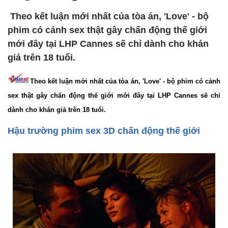
Theo kết luận mới nhất của tòa án, 'Love' - bộ
phim có cảnh sex thật gây chấn động thế giới
mới đây tại LHP Cannes sẽ chỉ dành cho khán
giả trên 18 tuổi.
Theo kết luận mới nhất của tòa án, 'Love' - bộ phim có cảnh
sex thật gây chấn động thế giới mới đây tại LHP Cannes sẽ chỉ
dành cho khán giả trên 18 tuổi.
Hậu trường phim sex 3D chấn động thế giới