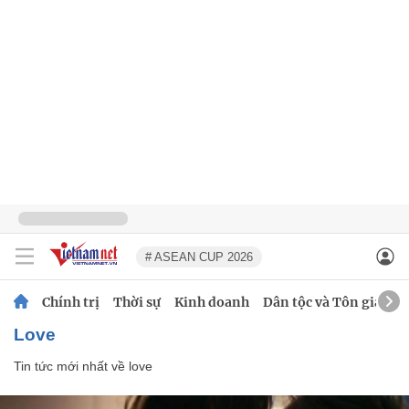
# ASEAN CUP 2026
Chính trị
Thời sự
Kinh doanh
Dân tộc và Tôn giáo
love
Tin tức mới nhất về
love