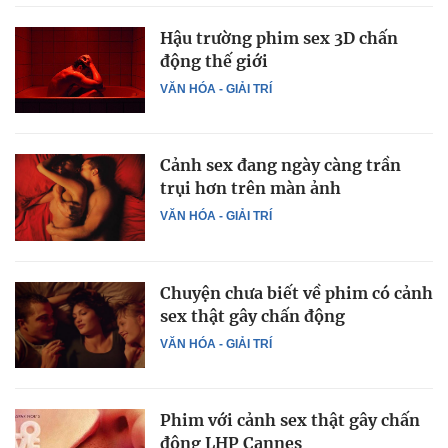
Hậu trường phim sex 3D chấn
động thế giới
VĂN HÓA - GIẢI TRÍ
Cảnh sex đang ngày càng trần
trụi hơn trên màn ảnh
VĂN HÓA - GIẢI TRÍ
Chuyện chưa biết về phim có cảnh
sex thật gây chấn động
VĂN HÓA - GIẢI TRÍ
Phim với cảnh sex thật gây chấn
động LHP Cannes