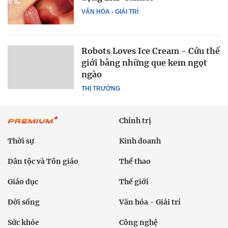
VĂN HÓA - GIẢI TRÍ
Robots Loves Ice Cream - Cứu thế
giới bằng những que kem ngọt
ngào
THỊ TRƯỜNG
Chính trị
Thời sự
Kinh doanh
Dân tộc và Tôn giáo
Thể thao
Giáo dục
Thế giới
Đời sống
Văn hóa - Giải trí
Sức khỏe
Công nghệ