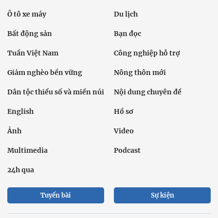
Ô tô xe máy
Du lịch
Bất động sản
Bạn đọc
Tuần Việt Nam
Công nghiệp hỗ trợ
Giảm nghèo bền vững
Nông thôn mới
Dân tộc thiểu số và miền núi
Nội dung chuyên đề
English
Hồ sơ
Ảnh
Video
Multimedia
Podcast
24h qua
Tuyến bài
Sự kiện