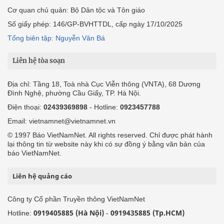
Cơ quan chủ quản: Bộ Dân tộc và Tôn giáo
Số giấy phép: 146/GP-BVHTTDL, cấp ngày 17/10/2025
Tổng biên tập: Nguyễn Văn Bá
Liên hệ tòa soạn
Địa chỉ: Tầng 18, Toà nhà Cục Viễn thông (VNTA), 68 Dương
Đình Nghệ, phường Cầu Giấy, TP. Hà Nội.
Điện thoại:
02439369898
- Hotline:
0923457788
Email: vietnamnet@vietnamnet.vn
© 1997 Báo VietNamNet. All rights reserved. Chỉ được phát hành
lại thông tin từ website này khi có sự đồng ý bằng văn bản của
báo VietNamNet.
Liên hệ quảng cáo
Công ty Cổ phần Truyền thông VietNamNet
0919405885 (Hà Nội)
0919435885 (Tp.HCM)
Hotline:
-