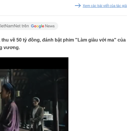
Xem các bài viết của tác giả
 thu về 50 tỷ đồng, đánh bật phim "Làm giàu với ma" của
ng vương.