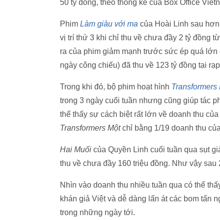
50 tỷ đồng, theo thống kê của Box Office Viet
Phim
Làm giàu với ma
của Hoài Linh sau hơn 
vị trí thứ 3 khi chỉ thu về chưa đầy 2 tỷ đồng
ra của phim giảm mạnh trước sức ép quá lớn
ngày công chiếu) đã thu về 123 tỷ đồng tại rạp
Trong khi đó, bộ phim hoạt hình
Transformers
trong 3 ngày cuối tuần nhưng cũng giúp tác 
thể thấy sự cách biệt rất lớn về doanh thu củ
Transformers Một
chỉ bằng 1/19 doanh thu củ
Hai Muối
của Quyền Linh cuối tuần qua sụt gi
thu về chưa đầy 160 triệu đồng. Như vậy sau 
Nhìn vào doanh thu nhiều tuần qua có thể th
khán giả Việt và dễ dàng lấn át các bom tấn 
trong những ngày tới.