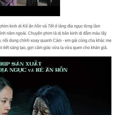
 phim kinh dị
Kẻ ăn hồn
và
Tết ở làng địa ngục
từng làm
hình năm ngoái. Chuyện phim là dị bản kinh dị đẫm máu lấy
,
nội dung chính xoay quanh Cám - em gái cùng cha khác mẹ
i tiết sáng tạo, gợi cảm giác vừa lạ vừa quen cho khán giả.