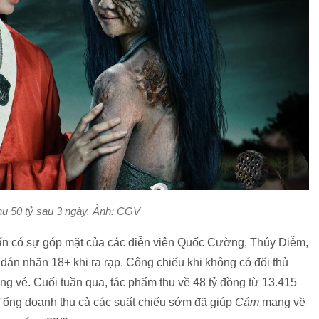
hu 50 tỷ sau 3 ngày. Ảnh: CGV
n có sự góp mặt của các diễn viên Quốc Cường, Thúy Diễm,
án nhãn 18+ khi ra rạp. Công chiếu khi không có đối thủ
 vé. Cuối tuần qua, tác phẩm thu về 48 tỷ đồng từ 13.415
. Tổng doanh thu cả các suất chiếu sớm đã giúp
Cám
mang về