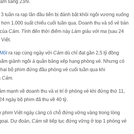
nam sáng 23/9.
3 tuần ra rạp lần đầu tiên bị đánh bật khỏi ngôi vương xuống
 từ hơn 1.000 suất chiếu cuối tuần qua. Doanh thu và số vé bán
 của
Cám. T
ính đến thời điểm này
Làm giàu với ma
(sau 24
 Việt.
 Một
ra rạp cùng ngày với
Cám
dù chỉ đạt gần 2,5 tỷ đồng
phẩm giành ngôi á quân bảng xếp hạng phòng vé. Nhưng có
a hai bộ phim đứng đầu phòng vé cuối tuần qua khi
a
Cám.
ảm mạnh về doanh thu và vị trí ở phòng vé khi đứng thứ 11,
24 ngày bộ phim đã thu về 40 tỷ.
ấy phim Việt ngày càng có chỗ đứng vững vàng trong lòng
ngoại. Dự đoán,
Cám
sẽ tiếp tục đứng vững ở top 1 phòng vé