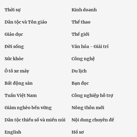
Thời sự
Kinh doanh
Dân tộc và Tôn giáo
Thể thao
Giáo dục
Thế giới
Đời sống
Văn hóa - Giải trí
Sức khỏe
Công nghệ
Ô tô xe máy
Du lịch
Bất động sản
Bạn đọc
Tuần Việt Nam
Công nghiệp hỗ trợ
Giảm nghèo bền vững
Nông thôn mới
Dân tộc thiểu số và miền núi
Nội dung chuyên đề
English
Hồ sơ