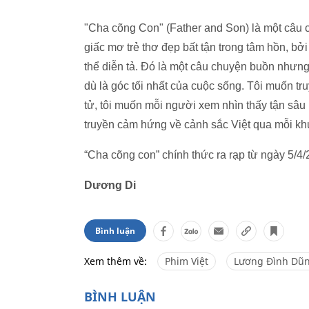
"Cha cõng Con" (Father and Son) là một câu ch
giấc mơ trẻ thơ đẹp bất tận trong tâm hồn, b
thể diễn tả. Đó là một câu chuyện buồn nhưng
dù là góc tối nhất của cuộc sống. Tôi muốn t
tử, tôi muốn mỗi người xem nhìn thấy tận sâu 
truyền cảm hứng về cảnh sắc Việt qua mỗi khu
“Cha cõng con” chính thức ra rạp từ ngày 5/4
Dương Di
Bình luận
Xem thêm về:
Phim Việt
Lương Đình Dũ