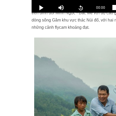
quay phim - NSND Lý Thái Dũng còn mang đến
trên đỉnh đồi Minh Ngọc - Bắc Mê với độ cao 
dòng sông Gâm khu vực thác Núi đổ, với hai 
những cảnh flycam khoáng đạt.