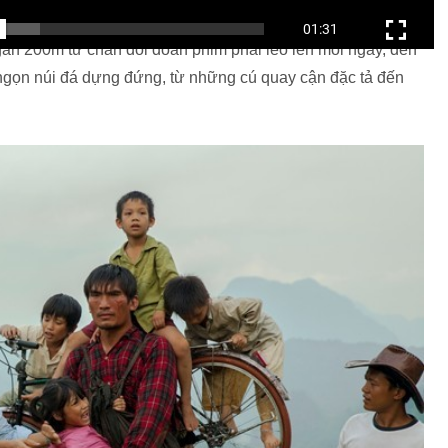
 bức tranh hoàn chỉnh về cảnh sắc Hà Giang, từ bối cảnh
gần 200m từ chân đồi đoàn phim phải leo lên mỗi ngày, đến
ngọn núi đá dựng đứng, từ những cú quay cận đặc tả đến