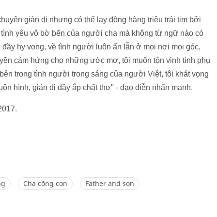
uyện giản dị nhưng có thể lay động hàng triệu trái tim bởi
ởi tình yêu vô bờ bến của người cha mà không từ ngữ nào có
 đầy hy vọng, về tình người luôn ẩn lẫn ở mọi nơi mọi góc,
ruyền cảm hứng cho những ước mơ, tôi muốn tôn vinh tình phụ
bên trong tình người trong sáng của người Việt, tôi khát vọng
ôn hình, giản dị đầy ắp chất thơ" - đạo diễn nhấn mạnh.
/2017.
ng
Cha cõng con
Father and son