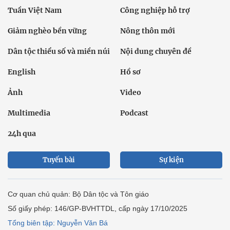
Tuần Việt Nam
Công nghiệp hỗ trợ
Giảm nghèo bền vững
Nông thôn mới
Dân tộc thiểu số và miền núi
Nội dung chuyên đề
English
Hồ sơ
Ảnh
Video
Multimedia
Podcast
24h qua
Tuyến bài
Sự kiện
Cơ quan chủ quản: Bộ Dân tộc và Tôn giáo
Số giấy phép: 146/GP-BVHTTDL, cấp ngày 17/10/2025
Tổng biên tập: Nguyễn Văn Bá