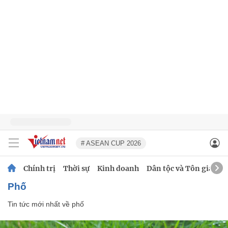
# ASEAN CUP 2026
Chính trị
Thời sự
Kinh doanh
Dân tộc và Tôn giáo
phố
Tin tức mới nhất về
phố