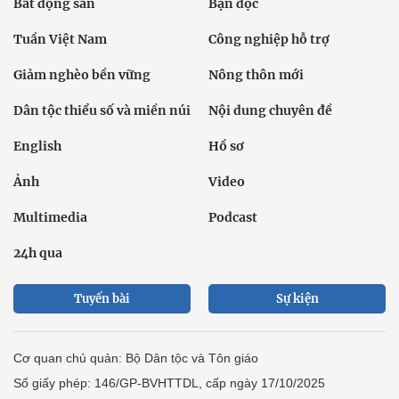
Bất động sản
Bạn đọc
Tuần Việt Nam
Công nghiệp hỗ trợ
Giảm nghèo bền vững
Nông thôn mới
Dân tộc thiểu số và miền núi
Nội dung chuyên đề
English
Hồ sơ
Ảnh
Video
Multimedia
Podcast
24h qua
Tuyến bài
Sự kiện
Cơ quan chủ quản: Bộ Dân tộc và Tôn giáo
Số giấy phép: 146/GP-BVHTTDL, cấp ngày 17/10/2025