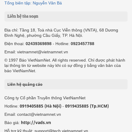
Tổng biên tập: Nguyễn Văn Bá
Liên hệ tòa soạn
Địa chỉ: Tầng 18, Toà nhà Cục Viễn thông (VNTA), 68 Dương
Đình Nghệ, phường Cầu Giấy, TP. Hà Nội.
Điện thoại:
02439369898
- Hotline:
0923457788
Email: vietnamnet@vietnamnet.vn
© 1997 Báo VietNamNet. All rights reserved. Chỉ được phát hành
lại thông tin từ website này khi có sự đồng ý bằng văn bản của
báo VietNamNet.
Liên hệ quảng cáo
Công ty Cổ phần Truyền thông VietNamNet
0919405885 (Hà Nội)
0919435885 (Tp.HCM)
Hotline:
-
Email: contact@vietnamnet.vn
http://vads.vn
Báo giá:
Hỗ trợ kỹ thuật: support@tech.vietnamnet.vn