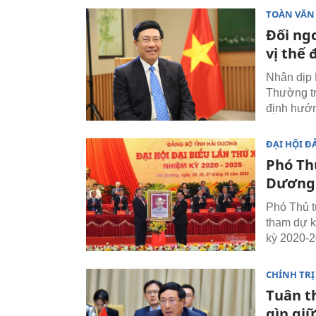
TOÀN VĂN
Đối ng
vị thế 
Nhân dịp 
Thường tr
định hướn
ĐẠI HỘI Đ
Phó Th
Dương 
Phó Thủ 
tham dự k
kỳ 2020-2
CHÍNH TRỊ
Tuân th
gìn giữ