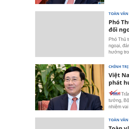
TOÀN VĂN
Phó Th
đối ng
Phó Thủ t
ngoại, đá
hướng tr
CHÍNH TRỊ
Việt N
phát h
Trâ
tướng, Bộ
nhiệm vai
TOÀN VĂN
Toàn v