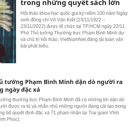
trong những quyết sách lớn
Hội thảo khoa học quốc gia kỷ niệm 100 năm Ngày
sinh đồng chí Võ Văn Kiệt (23/11/1922 –
23/11/2022) được tổ chức tại TP.HCM ngày 22/11.
Phó Thủ tướng Thường trực Phạm Bình Minh dự
và chủ trì hội thảo. VietNamNet đăng tải toàn văn
bài phát biểu.
ủ tướng Phạm Bình Minh dặn dò người ra
ng ngày đặc xá
ướng thường trực Phạm Bình Minh đã có những lời dặn dò
ời được ra tù và nhắn nhủ những người đang cải tạo trong
ông bố quyết định đặc xá 71 phạm nhân tại Trại giam Vĩnh
nh Phúc).