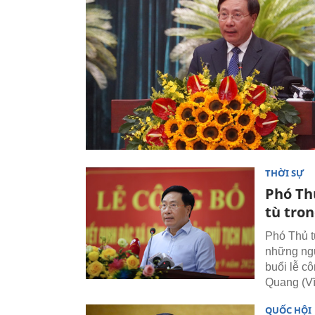
THỜI SỰ
Phó Th
tù tro
Phó Thủ t
những ngư
buổi lễ c
Quang (Vĩ
QUỐC HỘI