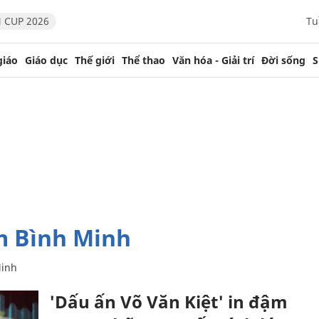
 CUP 2026
Tu
giáo
Giáo dục
Thế giới
Thể thao
Văn hóa - Giải trí
Đời sống
S
m Bình Minh
Minh
'Dấu ấn Võ Văn Kiệt' in đậm