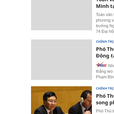
Minh t
Toàn văn 
phương vì
trưởng Ng
74 Đại hộ
CHÍNH TRỊ
Phó Th
Đông t
Nhữ
thẳng leo
Phạm Bình
CHÍNH TRỊ
Phó Th
song p
Phó Thủ t