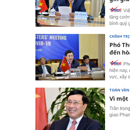
Việ
tăng cườn
bình quý g
CHÍNH TRỊ
Phó Th
đến hò
Phó
hiện nay,
vực, xây 
TOÀN VĂN
Vì một
Trân trọn
giao Phạm