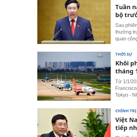
Tuần n
bộ trư
Sau phiên
thường tr
quan công
THỜI SỰ
Khôi p
tháng 
Từ 1/1/20
Francisco
Tokyo - N
CHÍNH TRỊ
Việt N
tiếp nh