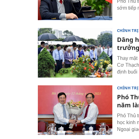
Phó Thủ t
sớm tiếp 
CHÍNH TRỊ
Dâng h
trưởng
Thay mặt 
Cơ Thạch
định buổi
CHÍNH TRỊ
Phó Th
năm là
Phó Thủ t
học kinh 
Ngoại gia