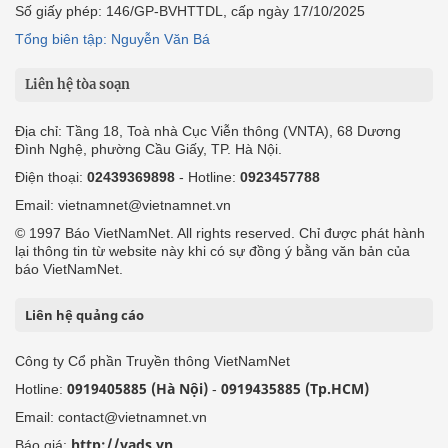
Số giấy phép: 146/GP-BVHTTDL, cấp ngày 17/10/2025
Tổng biên tập: Nguyễn Văn Bá
Liên hệ tòa soạn
Địa chỉ: Tầng 18, Toà nhà Cục Viễn thông (VNTA), 68 Dương
Đình Nghệ, phường Cầu Giấy, TP. Hà Nội.
Điện thoại:
02439369898
- Hotline:
0923457788
Email: vietnamnet@vietnamnet.vn
© 1997 Báo VietNamNet. All rights reserved. Chỉ được phát hành
lại thông tin từ website này khi có sự đồng ý bằng văn bản của
báo VietNamNet.
Liên hệ quảng cáo
Công ty Cổ phần Truyền thông VietNamNet
0919405885 (Hà Nội)
0919435885 (Tp.HCM)
Hotline:
-
Email: contact@vietnamnet.vn
http://vads.vn
Báo giá: