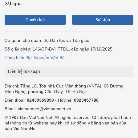
24h qua
Tuyến bài
Sự kiện
Cơ quan chủ quản: Bộ Dân tộc và Tôn giáo
Số giấy phép: 146/GP-BVHTTDL, cấp ngày 17/10/2025
Tổng biên tập: Nguyễn Văn Bá
Liên hệ tòa soạn
Địa chỉ: Tầng 18, Toà nhà Cục Viễn thông (VNTA), 68 Dương
Đình Nghệ, phường Cầu Giấy, TP. Hà Nội.
Điện thoại:
02439369898
- Hotline:
0923457788
Email: vietnamnet@vietnamnet.vn
© 1997 Báo VietNamNet. All rights reserved. Chỉ được phát hành
lại thông tin từ website này khi có sự đồng ý bằng văn bản của
báo VietNamNet.