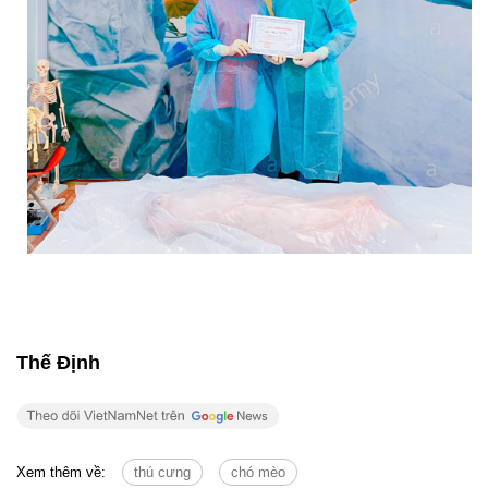
Thế Định
Xem thêm về:
thú cưng
chó mèo