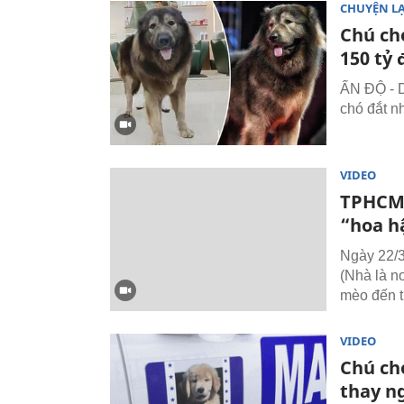
CHUYỆN L
Chú chó
150 tỷ
ẤN ĐỘ - D
chó đắt nh
VIDEO
TPHCM:
“hoa h
Ngày 22/3
(Nhà là n
mèo đến t
VIDEO
Chú ch
thay n