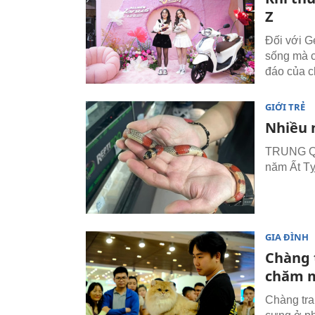
Z
Đối với G
sống mà c
đáo của c
GIỚI TRẺ
Nhiều 
TRUNG QUỐ
năm Ất Tỵ
GIA ĐÌNH
Chàng 
chăm m
Chàng tra