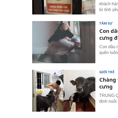
khách hàn
từ tình yê
TÂM SỰ
Con dâ
cưng đ
Con dâu m
quên luôn
GIỚI TRẺ
Chàng 
cưng
TRUNG QU
định nuôi