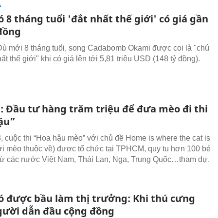
Ạ
 8 tháng tuổi 'đắt nhất thế giới' có giá gần
 đồng
ù mới 8 tháng tuổi, song Cadabomb Okami được coi là "chú
ất thế giới" khi có giá lên tới 5,81 triệu USD (148 tỷ đồng).
 Đầu tư hàng trăm triệu để đưa mèo đi thi
ậu”
, cuộc thi “Hoa hậu mèo” với chủ đề Home is where the cat is
ơi mèo thuộc về) được tổ chức tại TPHCM, quy tụ hơn 100 bé
ừ các nước Việt Nam, Thái Lan, Nga, Trung Quốc…tham dự.
ó được bầu làm thị trưởng: Khi thú cưng
gười dẫn đầu cộng đồng