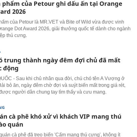
n phẩm của Petour ghi dấu ấn tại Orange
ard 2026
hẩm của Petour là MR.VET và Bite of Wild vừa được vinh
Orange Dot Award 2026, giải thưởng quốc tế dành cho ngành
ệp thú cưng.
Ạ
ó trung thành ngày đêm đợi chủ đã mất
c động
ỐC - Sau khi chủ nhân qua đời, chú chó tên A Vượng ở
i bỏ ăn, ngày đêm chờ đợi và suýt biến mất trong giá rét,
 được người dân chung tay tìm thấy và cưu mang.
NG
án cà phê khó xử vì khách VIP mang thú
ào quán
quán cà phê đã treo biển 'Cấm mang thú cưng', không ít