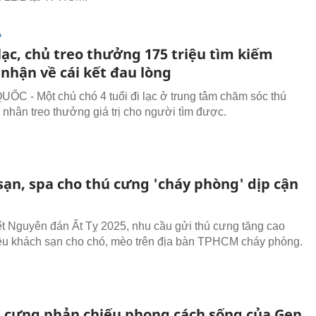
Ạ
lạc, chủ treo thưởng 175 triệu tìm kiếm
nhận về cái kết đau lòng
C - Một chú chó 4 tuổi đi lạc ở trung tâm chăm sóc thú
 nhân treo thưởng giá trị cho người tìm được.
sạn, spa cho thú cưng 'cháy phòng' dịp cận
t Nguyên đán Ất Tỵ 2025, nhu cầu gửi thú cưng tăng cao
ều khách sạn cho chó, mèo trên địa bàn TPHCM cháy phòng.
ú cưng phản chiếu phong cách sống của Gen