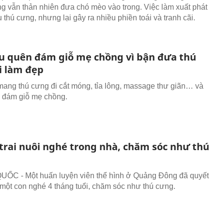
g vẫn thản nhiên đưa chó mèo vào trong. Việc làm xuất phát
u thú cưng, nhưng lại gây ra nhiều phiền toái và tranh cãi.
u quên đám giỗ mẹ chồng vì bận đưa thú
i làm đẹp
ang thú cưng đi cắt móng, tỉa lông, massage thư giãn… và
 đám giỗ mẹ chồng.
trai nuôi nghé trong nhà, chăm sóc như thú
ỐC - Một huấn luyện viên thể hình ở Quảng Đông đã quyết
 một con nghé 4 tháng tuổi, chăm sóc như thú cưng.