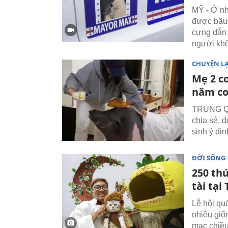
MỸ - Ở nh
được bầu 
cưng dẫn 
người khô
CHUYỆN L
Mẹ 2 c
năm co
TRUNG QUỐ
chia sẻ, 
sinh ý đị
ĐỜI SỐNG
250 th
tài tạ
Lễ hội qu
nhiều giố
mạc chiều