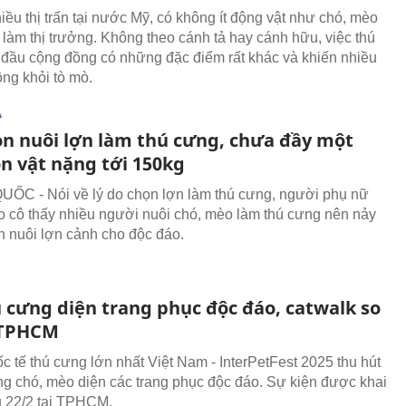
iều thị trấn tại nước Mỹ, có không ít động vật như chó, mèo
làm thị trưởng. Không theo cánh tả hay cánh hữu, việc thú
đầu cộng đồng có những đặc điểm rất khác và khiến nhiều
ng khỏi tò mò.
Ạ
on nuôi lợn làm thú cưng, chưa đầy một
n vật nặng tới 150kg
C - Nói về lý do chọn lợn làm thú cưng, người phụ nữ
do cô thấy nhiều người nuôi chó, mèo làm thú cưng nên nảy
nh nuôi lợn cảnh cho độc đáo.
ú cưng diện trang phục độc đáo, catwalk so
i TPHCM
ốc tế thú cưng lớn nhất Việt Nam - InterPetFest 2025 thu hút
ng chó, mèo diện các trang phục độc đáo. Sự kiện được khai
 22/2 tại TPHCM.