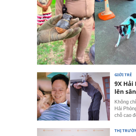
GIỚI TRẺ
9X Hải 
lên sâ
Không chỉ
Hải Phòng
chỗ cao đ
THỊ TRƯỜ