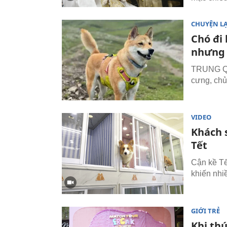
CHUYỆN L
Chó đi 
nhưng 
TRUNG QUỐ
cưng, chủ
VIDEO
Khách 
Tết
Cận kề Tế
khiến nhi
GIỚI TRẺ
Khi th