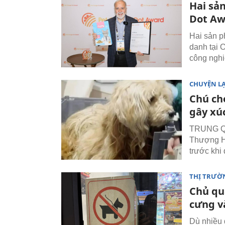
Hai sả
Dot Aw
Hai sản p
danh tại 
công nghi
CHUYỆN L
Chú ch
gây xú
TRUNG QU
Thượng Hả
trước khi
THỊ TRƯỜ
Chủ qu
cưng v
Dù nhiều 