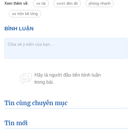
Xem thêm về:
xe tải
vượt đèn đỏ
phóng nhanh
xe trộn bê tông
Tin cùng chuyên mục
Tin mới