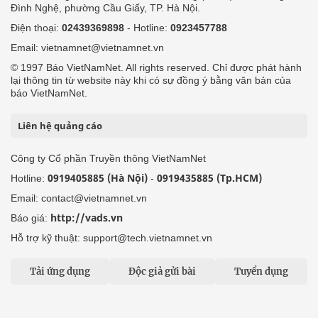
Đình Nghệ, phường Cầu Giấy, TP. Hà Nội.
Điện thoại:
02439369898
- Hotline:
0923457788
Email: vietnamnet@vietnamnet.vn
© 1997 Báo VietNamNet. All rights reserved. Chỉ được phát hành
lại thông tin từ website này khi có sự đồng ý bằng văn bản của
báo VietNamNet.
Liên hệ quảng cáo
Công ty Cổ phần Truyền thông VietNamNet
0919405885 (Hà Nội)
0919435885 (Tp.HCM)
Hotline:
-
Email: contact@vietnamnet.vn
http://vads.vn
Báo giá:
Hỗ trợ kỹ thuật: support@tech.vietnamnet.vn
Tải ứng dụng
Độc giả gửi bài
Tuyển dụng