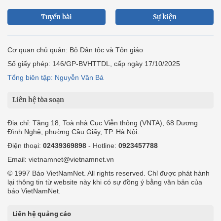
Tuyến bài
Sự kiện
Cơ quan chủ quản: Bộ Dân tộc và Tôn giáo
Số giấy phép: 146/GP-BVHTTDL, cấp ngày 17/10/2025
Tổng biên tập: Nguyễn Văn Bá
Liên hệ tòa soạn
Địa chỉ: Tầng 18, Toà nhà Cục Viễn thông (VNTA), 68 Dương
Đình Nghệ, phường Cầu Giấy, TP. Hà Nội.
Điện thoại:
02439369898
- Hotline:
0923457788
Email: vietnamnet@vietnamnet.vn
© 1997 Báo VietNamNet. All rights reserved. Chỉ được phát hành
lại thông tin từ website này khi có sự đồng ý bằng văn bản của
báo VietNamNet.
Liên hệ quảng cáo