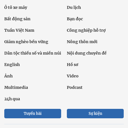
Ô tô xe máy
Du lịch
Bất động sản
Bạn đọc
Tuần Việt Nam
Công nghiệp hỗ trợ
Giảm nghèo bền vững
Nông thôn mới
Dân tộc thiểu số và miền núi
Nội dung chuyên đề
English
Hồ sơ
Ảnh
Video
Multimedia
Podcast
24h qua
Tuyến bài
Sự kiện