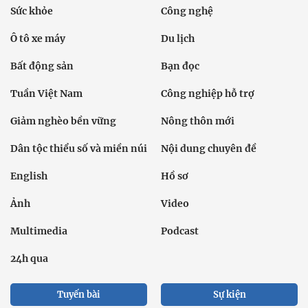
Sức khỏe
Công nghệ
Ô tô xe máy
Du lịch
Bất động sản
Bạn đọc
Tuần Việt Nam
Công nghiệp hỗ trợ
Giảm nghèo bền vững
Nông thôn mới
Dân tộc thiểu số và miền núi
Nội dung chuyên đề
English
Hồ sơ
Ảnh
Video
Multimedia
Podcast
24h qua
Tuyến bài
Sự kiện