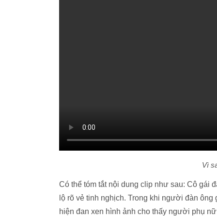
Vì s
Có thể tóm tắt nội dung clip như sau: Cô gái 
lộ rõ vẻ tinh nghịch. Trong khi người đàn ông ga
hiện đan xen hình ảnh cho thấy người phụ nữ x