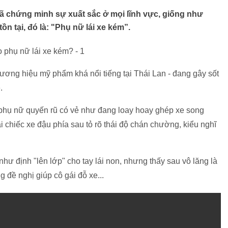
đã chứng minh sự xuất sắc ở mọi lĩnh vực, giống như
ồn tại, đó là: "Phụ nữ lái xe kém”.
ương hiệu mỹ phẩm khá nổi tiếng tại Thái Lan - đang gây sốt
.
t phụ nữ quyến rũ có vẻ như đang loay hoay ghép xe song
 chiếc xe đậu phía sau tỏ rõ thái độ chán chường, kiểu nghĩ
 như định "lên lớp" cho tay lái non, nhưng thấy sau vô lăng là
g đề nghị giúp cô gái đỗ xe...