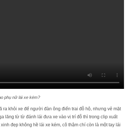
ao phụ nữ lái xe kém?
đã ra khỏi xe để người đàn ông điển trai đỗ hộ, nhưng vẻ mặt
 lăng từ từ đánh lái đưa xe vào vị trí đỗ thì trong clip xuất
inh đẹp không hề lái xe kém, cô thậm chí còn là một tay lái