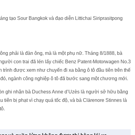
áng tạo Sour Bangkok và đạo diễn Littichai Siriprasitpong
không phải là đàn ông, mà là một phụ nữ. Tháng 8/1888, bà
người con trai đã lén lấy chiếc Benz Patent-Motorwagen No.3
 trình được xem như chuyến đi xa bằng ô tô đầu tiên trên thế
ừ đó, ngành công nghiệp ô tô đã bước sang một chương mới.
còn ghi nhận bà Duchess Anne d’Uzès là người sở hữu bằng
ầu tiên bị phạt vì chạy quá tốc độ, và bà Clärenore Stinnes là
tô.