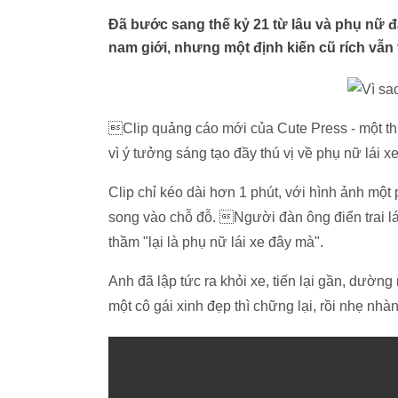
Đã bước sang thế kỷ 21 từ lâu và phụ nữ 
nam giới, nhưng một định kiến cũ rích vẫn t
Clip quảng cáo mới của Cute Press - một th
vì ý tưởng sáng tạo đầy thú vị về phụ nữ lái xe
Clip chỉ kéo dài hơn 1 phút, với hình ảnh mộ
song vào chỗ đỗ. Người đàn ông điển trai lái
thầm "lại là phụ nữ lái xe đây mà".
Anh đã lập tức ra khỏi xe, tiến lại gần, dường
một cô gái xinh đẹp thì chững lại, rồi nhẹ nhàn