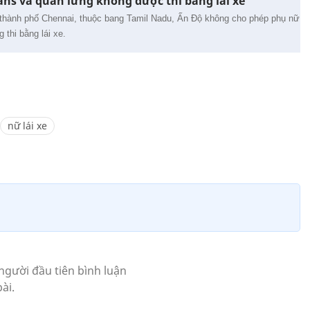
ns và quần lửng không được thi bằng lái xe
ở thành phố Chennai, thuộc bang Tamil Nadu, Ấn Độ không cho phép phụ nữ
 thi bằng lái xe.
nữ lái xe