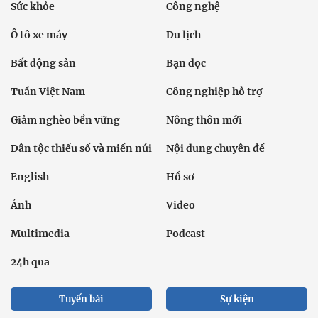
Sức khỏe
Công nghệ
Ô tô xe máy
Du lịch
Bất động sản
Bạn đọc
Tuần Việt Nam
Công nghiệp hỗ trợ
Giảm nghèo bền vững
Nông thôn mới
Dân tộc thiểu số và miền núi
Nội dung chuyên đề
English
Hồ sơ
Ảnh
Video
Multimedia
Podcast
24h qua
Tuyến bài
Sự kiện