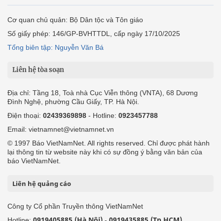
Cơ quan chủ quản: Bộ Dân tộc và Tôn giáo
Số giấy phép: 146/GP-BVHTTDL, cấp ngày 17/10/2025
Tổng biên tập: Nguyễn Văn Bá
Liên hệ tòa soạn
Địa chỉ: Tầng 18, Toà nhà Cục Viễn thông (VNTA), 68 Dương
Đình Nghệ, phường Cầu Giấy, TP. Hà Nội.
Điện thoại:
02439369898
- Hotline:
0923457788
Email: vietnamnet@vietnamnet.vn
© 1997 Báo VietNamNet. All rights reserved. Chỉ được phát hành
lại thông tin từ website này khi có sự đồng ý bằng văn bản của
báo VietNamNet.
Liên hệ quảng cáo
Công ty Cổ phần Truyền thông VietNamNet
0919405885 (Hà Nội)
0919435885 (Tp.HCM)
Hotline:
-