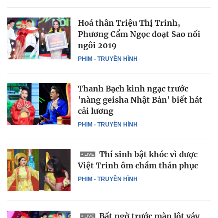
Hoá thân Triệu Thị Trinh,
Phương Cẩm Ngọc đoạt Sao nối
ngôi 2019
PHIM - TRUYỀN HÌNH
Thanh Bạch kinh ngạc trước
'nàng geisha Nhật Bản' biết hát
cải lương
PHIM - TRUYỀN HÌNH
Thí sinh bật khóc vì được
Việt Trinh ôm chầm thán phục
PHIM - TRUYỀN HÌNH
Bất ngờ trước màn lột váy