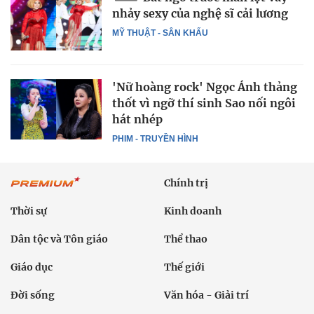
nhảy sexy của nghệ sĩ cải lương
MỸ THUẬT - SÂN KHẤU
'Nữ hoàng rock' Ngọc Ánh thảng
thốt vì ngỡ thí sinh Sao nối ngôi
hát nhép
PHIM - TRUYỀN HÌNH
Chính trị
Thời sự
Kinh doanh
Dân tộc và Tôn giáo
Thể thao
Giáo dục
Thế giới
Đời sống
Văn hóa - Giải trí