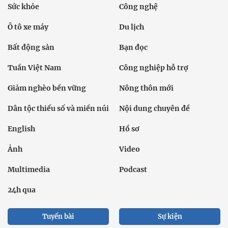
Sức khỏe
Công nghệ
Ô tô xe máy
Du lịch
Bất động sản
Bạn đọc
Tuần Việt Nam
Công nghiệp hỗ trợ
Giảm nghèo bền vững
Nông thôn mới
Dân tộc thiểu số và miền núi
Nội dung chuyên đề
English
Hồ sơ
Ảnh
Video
Multimedia
Podcast
24h qua
Tuyến bài
Sự kiện