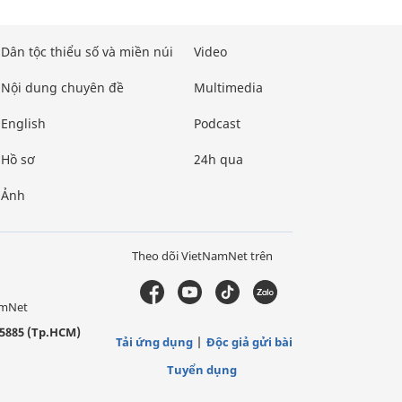
Dân tộc thiểu số và miền núi
Video
Nội dung chuyên đề
Multimedia
English
Podcast
Hồ sơ
24h qua
Ảnh
Theo dõi VietNamNet trên
amNet
5885 (Tp.HCM)
Tải ứng dụng
Độc giả gửi bài
Tuyển dụng