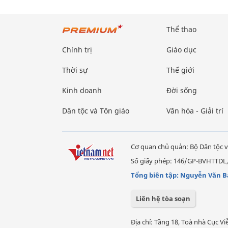
Thể thao
Chính trị
Giáo dục
Thời sự
Thế giới
Kinh doanh
Đời sống
Dân tộc và Tôn giáo
Văn hóa - Giải trí
Cơ quan chủ quản: Bộ Dân tộc v
Số giấy phép: 146/GP-BVHTTDL,
Tổng biên tập: Nguyễn Văn B
Liên hệ tòa soạn
Địa chỉ: Tầng 18, Toà nhà Cục 