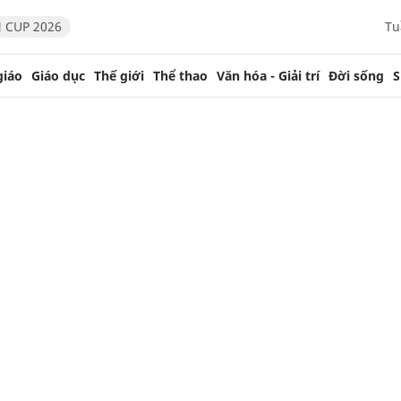
 CUP 2026
Tu
giáo
Giáo dục
Thế giới
Thể thao
Văn hóa - Giải trí
Đời sống
S