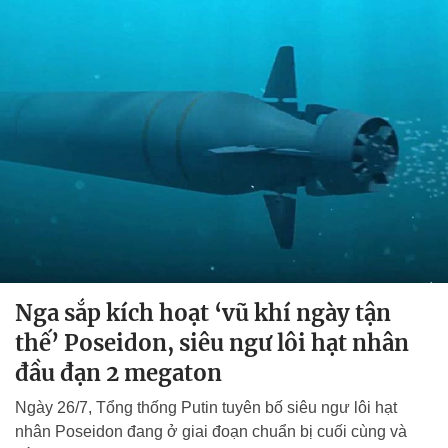
Nga sắp kích hoạt ‘vũ khí ngày tận
thế’ Poseidon, siêu ngư lôi hạt nhân
đầu đạn 2 megaton
Ngày 26/7, Tổng thống Putin tuyên bố siêu ngư lôi hạt
nhân Poseidon đang ở giai đoạn chuẩn bị cuối cùng và