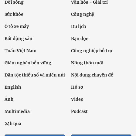
Đời sống
Văn hóa - Giải trí
Sức khỏe
Công nghệ
Ô tô xe máy
Du lịch
Bất động sản
Bạn đọc
Tuần Việt Nam
Công nghiệp hỗ trợ
Giảm nghèo bền vững
Nông thôn mới
Dân tộc thiểu số và miền núi
Nội dung chuyên đề
English
Hồ sơ
Ảnh
Video
Multimedia
Podcast
24h qua