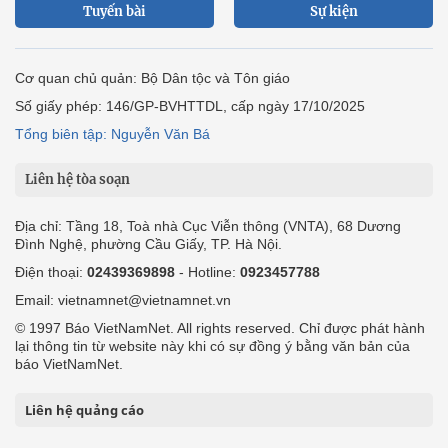
Tuyến bài
Sự kiện
Cơ quan chủ quản: Bộ Dân tộc và Tôn giáo
Số giấy phép: 146/GP-BVHTTDL, cấp ngày 17/10/2025
Tổng biên tập: Nguyễn Văn Bá
Liên hệ tòa soạn
Địa chỉ: Tầng 18, Toà nhà Cục Viễn thông (VNTA), 68 Dương
Đình Nghệ, phường Cầu Giấy, TP. Hà Nội.
Điện thoại:
02439369898
- Hotline:
0923457788
Email: vietnamnet@vietnamnet.vn
© 1997 Báo VietNamNet. All rights reserved. Chỉ được phát hành
lại thông tin từ website này khi có sự đồng ý bằng văn bản của
báo VietNamNet.
Liên hệ quảng cáo