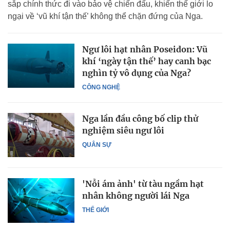
sắp chính thức đi vào bảo vệ chiến đấu, khiến thế giới lo
ngại về ‘vũ khí tận thế’ không thể chặn đứng của Nga.
Ngư lôi hạt nhân Poseidon: Vũ
khí ‘ngày tận thế’ hay canh bạc
nghìn tỷ vô dụng của Nga?
CÔNG NGHỆ
Nga lần đầu công bố clip thử
nghiệm siêu ngư lôi
QUÂN SỰ
'Nỗi ám ảnh' từ tàu ngầm hạt
nhân không người lái Nga
THẾ GIỚI