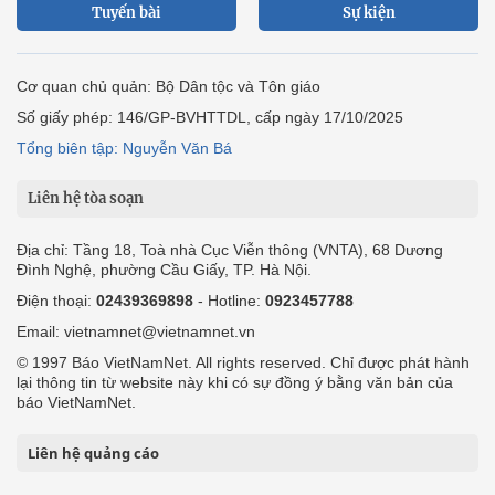
Tuyến bài
Sự kiện
Cơ quan chủ quản: Bộ Dân tộc và Tôn giáo
Số giấy phép: 146/GP-BVHTTDL, cấp ngày 17/10/2025
Tổng biên tập: Nguyễn Văn Bá
Liên hệ tòa soạn
Địa chỉ: Tầng 18, Toà nhà Cục Viễn thông (VNTA), 68 Dương
Đình Nghệ, phường Cầu Giấy, TP. Hà Nội.
Điện thoại:
02439369898
- Hotline:
0923457788
Email: vietnamnet@vietnamnet.vn
© 1997 Báo VietNamNet. All rights reserved. Chỉ được phát hành
lại thông tin từ website này khi có sự đồng ý bằng văn bản của
báo VietNamNet.
Liên hệ quảng cáo