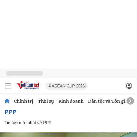
# ASEAN CUP 2026
Chính trị
Thời sự
Kinh doanh
Dân tộc và Tôn giáo
PPP
Tin tức mới nhất về
PPP