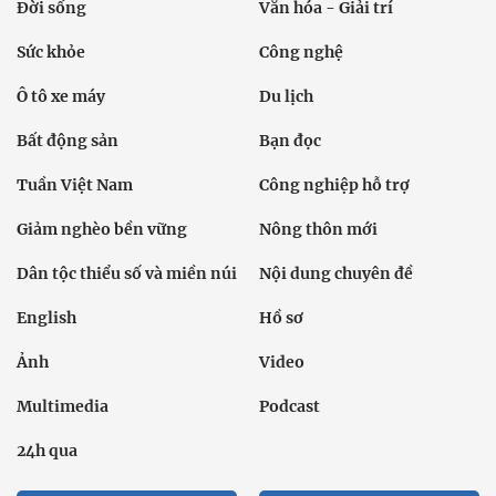
Đời sống
Văn hóa - Giải trí
Sức khỏe
Công nghệ
Ô tô xe máy
Du lịch
Bất động sản
Bạn đọc
Tuần Việt Nam
Công nghiệp hỗ trợ
Giảm nghèo bền vững
Nông thôn mới
Dân tộc thiểu số và miền núi
Nội dung chuyên đề
English
Hồ sơ
Ảnh
Video
Multimedia
Podcast
24h qua