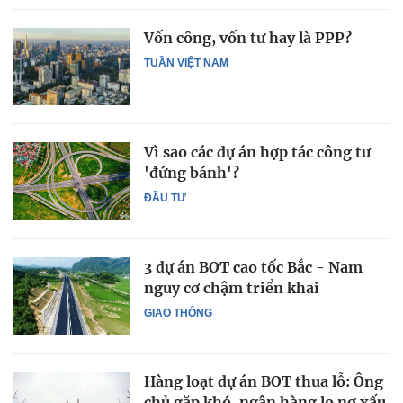
Vốn công, vốn tư hay là PPP?
TUẦN VIỆT NAM
Vì sao các dự án hợp tác công tư
'đứng bánh'?
ĐẦU TƯ
3 dự án BOT cao tốc Bắc - Nam
nguy cơ chậm triển khai
GIAO THÔNG
Hàng loạt dự án BOT thua lỗ: Ông
chủ gặp khó, ngân hàng lo nợ xấu