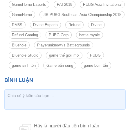
GameHome Esports
PAI 2019
PUBG Asia Invitational
GameHome
JIB PUBG Southeast Asia Championship 2018
RM5S
Divine Esports
Refund
Divine
Refund Gaming
PUBG Corp
battle royale
Bluehole
Playerunknown’s Battlegrounds
Bluehole Studio
game thế giới mở
PUBG
game sinh tồn
Game bắn súng
game bom tấn