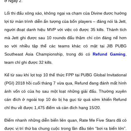
ở Ngày 2.
Lối thi đấu xông xáo, không ngại va chạm của Divine đươc hưởng
lợi từ màn trình diễn ấn tượng của bốn players – đáng nói là Jett,
người đoạt danh hiệu MVP với việc có được 35 kills. Thành tích
mà Jett ghi được sau 10 rounds đấu thậm chí còn đáng nể hơn
so với nhiều tập thể các teams khác có mặt tại JIB PUBG
Southeast Asia Championship, trong đó có
Refund Gaming
,
team chỉ ghi được 32 kills.
Kể từ sau khi lọt top 10 thể thức FPP tại PUBG Global Invitational
(PGI) 2018 hồi cuối tháng 7 vừa qua, Refund đang đánh mất hình
ảnh vốn có của họ sau một loạt những giải đấu. Thường xuyên
cán đích ở ngoài top 10 do bị hạ gục từ quá sớm khiến Refund
chỉ thu về được 1,475 điểm và cán đích hạng 15/20.
Điểm nhanh những diễn biến liên quan, Rate Me Five Stars đã có
được vị trí thứ ba chung cuộc trong lần đầu tiên “bơi ra biển lớn”.