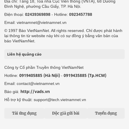
Địa chỉ: Tầng 18, Toà nhà Cục Viễn thông (VNTA), 68 Dương
Đình Nghệ, phường Cầu Giấy, TP. Hà Nội.
Điện thoại:
02439369898
- Hotline:
0923457788
Email: vietnamnet@vietnamnet.vn
© 1997 Báo VietNamNet. All rights reserved. Chỉ được phát hành
lại thông tin từ website này khi có sự đồng ý bằng văn bản của
báo VietNamNet.
Liên hệ quảng cáo
Công ty Cổ phần Truyền thông VietNamNet
0919405885 (Hà Nội)
0919435885 (Tp.HCM)
Hotline:
-
Email: contact@vietnamnet.vn
http://vads.vn
Báo giá:
Hỗ trợ kỹ thuật: support@tech.vietnamnet.vn
Tải ứng dụng
Độc giả gửi bài
Tuyển dụng