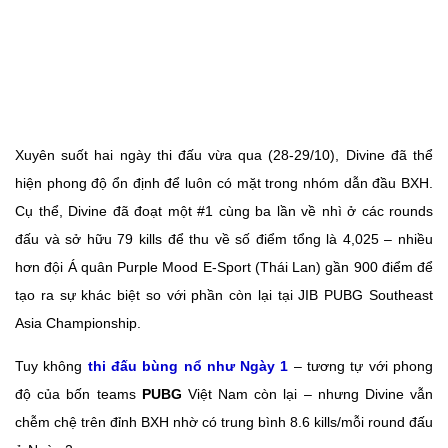
Xuyên suốt hai ngày thi đấu vừa qua (28-29/10), Divine đã thể
hiện phong độ ổn định để luôn có mặt trong nhóm dẫn đầu BXH.
Cụ thể, Divine đã đoạt một #1 cùng ba lần về nhì ở các rounds
đấu và sở hữu 79 kills để thu về số điểm tổng là 4,025 – nhiều
hơn đội Á quân Purple Mood E-Sport (Thái Lan) gần 900 điểm để
tạo ra sự khác biệt so với phần còn lại tại JIB PUBG Southeast
Asia Championship.
Tuy không
thi đấu bùng nổ như Ngày 1
– tương tự với phong
độ của bốn teams
PUBG
Việt Nam còn lại – nhưng Divine vẫn
chễm chệ trên đỉnh BXH nhờ có trung bình 8.6 kills/mỗi round đấu