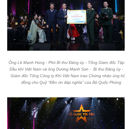
Ông Lê Mạnh Hùng - Phó Bí thư Đảng ủy - Tổng Giám đốc Tập đ
Dầu khí Việt Nam và ông Dương Mạnh Sơn - Bí thư Đảng ủy - Tô
Giám đốc Tổng Công ty Khí Việt Nam trao Chứng nhận ủng hộ 3
đồng cho Quỹ “Đền ơn đáp nghĩa” của Bộ Quốc Phòng