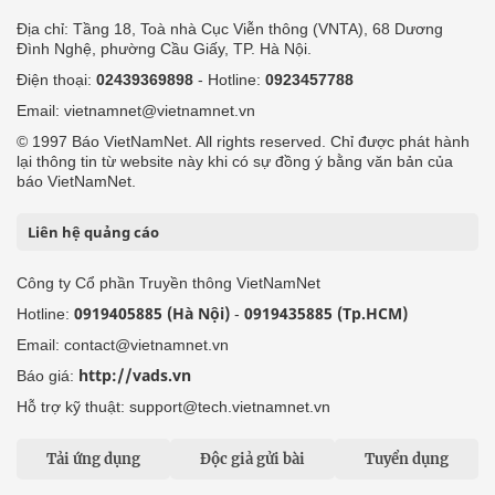
Địa chỉ: Tầng 18, Toà nhà Cục Viễn thông (VNTA), 68 Dương
Đình Nghệ, phường Cầu Giấy, TP. Hà Nội.
Điện thoại:
02439369898
- Hotline:
0923457788
Email: vietnamnet@vietnamnet.vn
© 1997 Báo VietNamNet. All rights reserved. Chỉ được phát hành
lại thông tin từ website này khi có sự đồng ý bằng văn bản của
báo VietNamNet.
Liên hệ quảng cáo
Công ty Cổ phần Truyền thông VietNamNet
0919405885 (Hà Nội)
0919435885 (Tp.HCM)
Hotline:
-
Email: contact@vietnamnet.vn
http://vads.vn
Báo giá:
Hỗ trợ kỹ thuật: support@tech.vietnamnet.vn
Tải ứng dụng
Độc giả gửi bài
Tuyển dụng