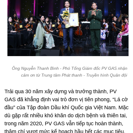
Ông Nguyễn Thanh Bình - Phó Tổng Giám đốc PV GAS nhận T
cảm ơn từ Trung tâm Phát thanh - Truyền hình Quân đội
Trải qua 30 năm xây dựng và trưởng thành, PV
GAS đã khẳng định vai trò đơn vị tiên phong, “Lá cờ
đầu” của Tập đoàn Dầu khí Quốc gia Việt Nam. Mặc
dù gặp rất nhiều khó khăn do dịch bệnh và thiên tai,
trong năm 2020, PV GAS vẫn tiếp tục hoàn thành,
thậm chí vượt mức kế hoạch hầu hết các mục tiêu.