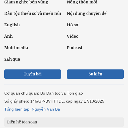
Giảm nghèo bền vững
Nông thôn mới
Dân tộc thiểu số và miền núi
Nội dung chuyên đề
English
Hồ sơ
Ảnh
Video
Multimedia
Podcast
24h qua
Tuyến bài
Sự kiện
Cơ quan chủ quản: Bộ Dân tộc và Tôn giáo
Số giấy phép: 146/GP-BVHTTDL, cấp ngày 17/10/2025
Tổng biên tập: Nguyễn Văn Bá
Liên hệ tòa soạn