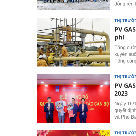
động rèn 
THỊ TRƯỜN
PV GAS
phí
Tăng cườn
xuyên suố
Tổng công
THỊ TRƯỜN
PV GAS
2023
Ngày 16/1
quyết địn
và Phó Ba
THỊ TRƯỜN