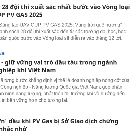
 28 đội thi xuất sắc nhất bước vào Vòng loại
P PV GAS 2025
i Sáng tạo UAV CUP PV GAS 2025: Vùng trời quê hương”
anh sách 28 đội thi xuất sắc đến từ các trường đại học, học
 toàn quốc bước vào Vòng loại sẽ diễn ra vào tháng 12 tới.
NG
 - giữ vững vai trò đầu tàu trong ngành
ghiệp khí Việt Nam
 từng bước khẳng định vị thế là doanh nghiệp nòng cốt của
Công nghiệp - Năng lượng Quốc gia Việt Nam, góp phần
n ninh năng lượng, phát triển thị trường khí và hướng đến
 trị bền vững hơn cho tương lai.
n' dầu khí PV Gas bị Sở Giao dịch chứng
nhắc nhở