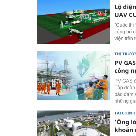
Lộ diện
UAV CU
“Cuộc th
công bố d
viện trên
THỊ TRƯỜ
PV GAS
công n
PV GAS đã
Tập đoàn 
bảo đảm a
những giá
TÀI CHÍNH
'Ông lớ
khoán 