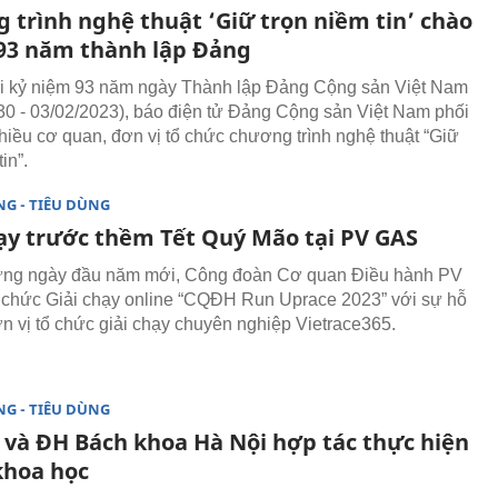
trình nghệ thuật ‘Giữ trọn niềm tin’ chào
93 năm thành lập Đảng
i kỷ niệm 93 năm ngày Thành lập Đảng Cộng sản Việt Nam
30 - 03/02/2023), báo điện tử Đảng Cộng sản Việt Nam phối
hiều cơ quan, đơn vị tổ chức chương trình nghệ thuật “Giữ
in”.
G - TIÊU DÙNG
hạy trước thềm Tết Quý Mão tại PV GAS
ững ngày đầu năm mới, Công đoàn Cơ quan Điều hành PV
 chức Giải chạy online “CQĐH Run Uprace 2023” với sự hỗ
ơn vị tổ chức giải chạy chuyên nghiệp Vietrace365.
G - TIÊU DÙNG
 và ĐH Bách khoa Hà Nội hợp tác thực hiện
khoa học