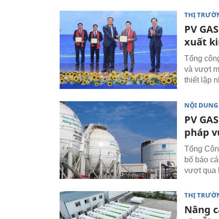
THỊ TRƯỜ
PV GAS
xuất k
Tổng công
và vượt m
thiết lập 
NỘI DUNG
PV GAS
pháp v
Tổng Côn
bố báo cáo
vượt qua 
THỊ TRƯỜ
Nâng ca