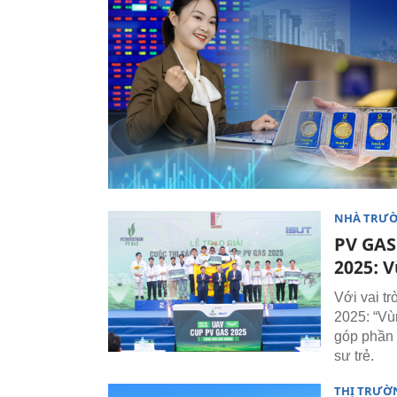
NHÀ TRƯ
PV GAS
2025: 
Với vai t
2025: “Vù
góp phần 
sư trẻ.
THỊ TRƯỜ