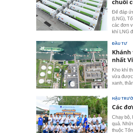
chuỗi 
Để đáp ứn
(LNG), Tổ
các đơn v
khí LNG đ
ĐẦU TƯ
Khánh 
nhất V
Kho khí t
vừa được 
xanh, thân
HẬU TRƯ
Các đơ
Chạy bộ, 
quả. Nhữn
thuộc Tổn