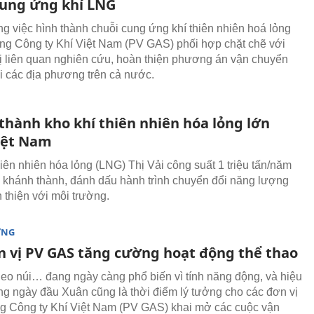
cung ứng khí LNG
g việc hình thành chuỗi cung ứng khí thiên nhiên hoá lỏng
ng Công ty Khí Việt Nam (PV GAS) phối hợp chặt chẽ với
ị liên quan nghiên cứu, hoàn thiện phương án vận chuyển
i các địa phương trên cả nước.
thành kho khí thiên nhiên hóa lỏng lớn
iệt Nam
hiên nhiên hóa lỏng (LNG) Thị Vải công suất 1 triệu tấn/năm
khánh thành, đánh dấu hành trình chuyển đổi năng lượng
 thiện với môi trường.
ỜNG
n vị PV GAS tăng cường hoạt động thể thao
leo núi… đang ngày càng phổ biến vì tính năng động, và hiệu
g ngày đầu Xuân cũng là thời điểm lý tưởng cho các đơn vị
g Công ty Khí Việt Nam (PV GAS) khai mở các cuộc vận