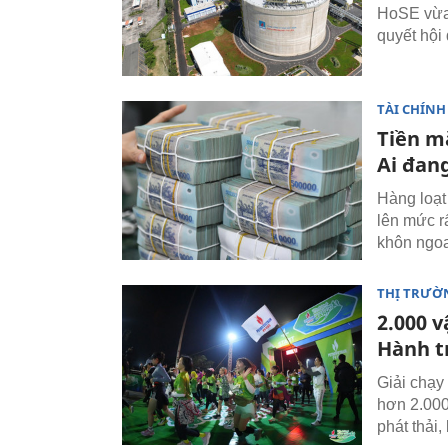
HoSE vừa 
quyết hội 
TÀI CHÍNH
Tiền mặ
Ai đan
Hàng loạt
lên mức r
khôn ngoa
THỊ TRƯỜN
2.000 v
Hành t
Giải chạy
hơn 2.000
phát thải