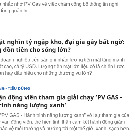
nhắc nhở PV Gas về việc chậm công bố thông tin nghị
đồng quản trị.
t nghìn tỷ ngập kho, đại gia gây bất ngờ:
g dồn tiền cho sóng lớn?
 doanh nghiệp trên sàn ghi nhận lượng tiền mặt tăng mạnh
ất cao, cả tỷ USD. Lượng tiền mặt lớn liệu có là chiến lược
n hay dấu hiệu cho những thương vụ lớn?
G - TIÊU DÙNG
ận động viên tham gia giải chạy ‘PV GAS -
rình năng lượng xanh’
 “PV GAS - Hành trình năng lượng xanh” với sự tham gia của
 vận động viên, thể hiện tinh thần cam kết hành động giảm
, bảo vệ môi trường và hướng tới một thế giới xanh, sạch hơn.