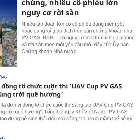
chúng, nhiều cổ phiếu lớn
nguy cơ rời sàn
Nhiều tập đoàn lớn có cổ phiếu đang niêm yết
hoặc đăng ký giao dịch trên sàn chứng khoán như
PV GAS, BSR… có nguy cơ mất tư cách đại chúng
và rời sàn theo một yêu cầu mới đây của Ủy ban
Chứng khoán Nhà nước.
ỜNG
 đồng tổ chức cuộc thi ‘UAV Cup PV GAS
Vùng trời quê hương’
rò là đơn vị đồng tổ chức cuộc thi Sáng tạo UAV Cup PV GAS
ng trời quê hương”, Tổng Công ty Khí Việt Nam - PV GAS
tạo dựng hệ sinh thái đổi mới sáng tạo, ươm mầm thế hệ kỹ
NG