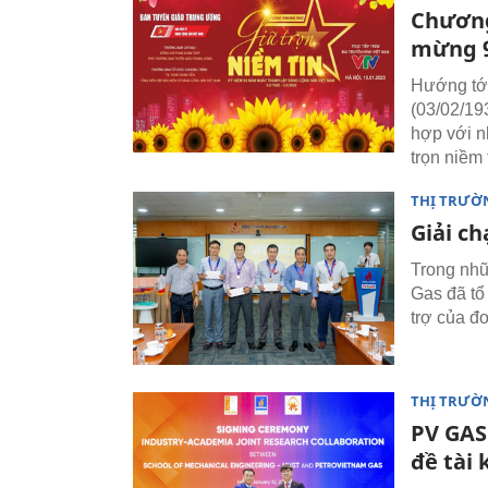
Chương 
mừng 
Hướng tớ
(03/02/19
hợp với n
trọn niềm t
THỊ TRƯỜN
Giải c
Trong nh
Gas đã tổ
trợ của đ
THỊ TRƯỜN
PV GAS
đề tài 