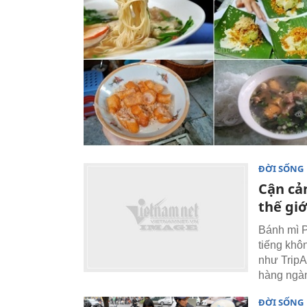
ĐỜI SỐNG
Cận cả
thế giớ
Bánh mì P
tiếng khô
như TripA
hàng ngàn
ĐỜI SỐNG