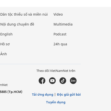
Dân tộc thiểu số và miền núi
Video
Nội dung chuyên đề
Multimedia
English
Podcast
Hồ sơ
24h qua
Ảnh
Theo dõi VietNamNet trên
amNet
5885 (Tp.HCM)
Tải ứng dụng
Độc giả gửi bài
Tuyển dụng