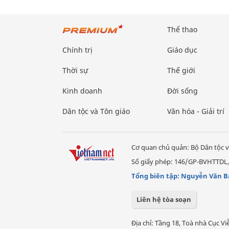
Thể thao
Chính trị
Giáo dục
Thời sự
Thế giới
Kinh doanh
Đời sống
Dân tộc và Tôn giáo
Văn hóa - Giải trí
Cơ quan chủ quản: Bộ Dân tộc v
Số giấy phép: 146/GP-BVHTTDL,
Tổng biên tập: Nguyễn Văn B
Liên hệ tòa soạn
Địa chỉ: Tầng 18, Toà nhà Cục 