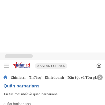
# ASEAN CUP 2026
Chính trị
Thời sự
Kinh doanh
Dân tộc và Tôn giáo
quân barbarians
Tin tức mới nhất về
quân barbarians
quân barbarians