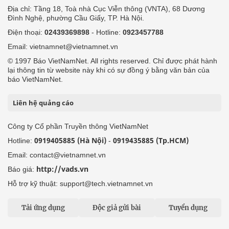
Địa chỉ: Tầng 18, Toà nhà Cục Viễn thông (VNTA), 68 Dương
Đình Nghệ, phường Cầu Giấy, TP. Hà Nội.
Điện thoại:
02439369898
- Hotline:
0923457788
Email: vietnamnet@vietnamnet.vn
© 1997 Báo VietNamNet. All rights reserved. Chỉ được phát hành
lại thông tin từ website này khi có sự đồng ý bằng văn bản của
báo VietNamNet.
Liên hệ quảng cáo
Công ty Cổ phần Truyền thông VietNamNet
0919405885 (Hà Nội)
0919435885 (Tp.HCM)
Hotline:
-
Email: contact@vietnamnet.vn
http://vads.vn
Báo giá:
Hỗ trợ kỹ thuật: support@tech.vietnamnet.vn
Tải ứng dụng
Độc giả gửi bài
Tuyển dụng