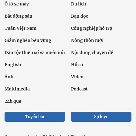
Ô tô xe máy
Du lịch
Bất động sản
Bạn đọc
Tuần Việt Nam
Công nghiệp hỗ trợ
Giảm nghèo bền vững
Nông thôn mới
Dân tộc thiểu số và miền núi
Nội dung chuyên đề
English
Hồ sơ
Ảnh
Video
Multimedia
Podcast
24h qua
Tuyến bài
Sự kiện