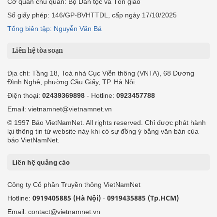
Cơ quan chủ quản: Bộ Dân tộc và Tôn giáo
Số giấy phép: 146/GP-BVHTTDL, cấp ngày 17/10/2025
Tổng biên tập: Nguyễn Văn Bá
Liên hệ tòa soạn
Địa chỉ: Tầng 18, Toà nhà Cục Viễn thông (VNTA), 68 Dương
Đình Nghệ, phường Cầu Giấy, TP. Hà Nội.
Điện thoại:
02439369898
- Hotline:
0923457788
Email: vietnamnet@vietnamnet.vn
© 1997 Báo VietNamNet. All rights reserved. Chỉ được phát hành
lại thông tin từ website này khi có sự đồng ý bằng văn bản của
báo VietNamNet.
Liên hệ quảng cáo
Công ty Cổ phần Truyền thông VietNamNet
0919405885 (Hà Nội)
0919435885 (Tp.HCM)
Hotline:
-
Email: contact@vietnamnet.vn