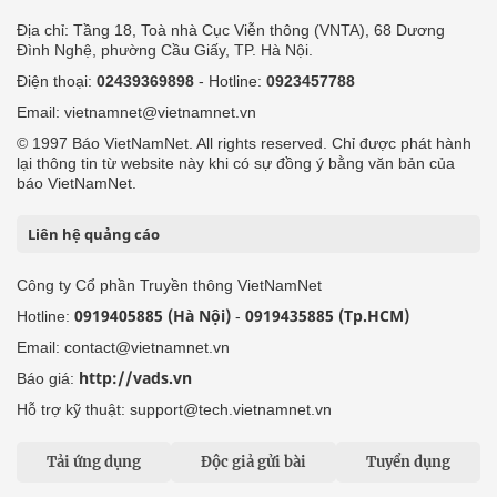
Địa chỉ: Tầng 18, Toà nhà Cục Viễn thông (VNTA), 68 Dương
Đình Nghệ, phường Cầu Giấy, TP. Hà Nội.
Điện thoại:
02439369898
- Hotline:
0923457788
Email: vietnamnet@vietnamnet.vn
© 1997 Báo VietNamNet. All rights reserved. Chỉ được phát hành
lại thông tin từ website này khi có sự đồng ý bằng văn bản của
báo VietNamNet.
Liên hệ quảng cáo
Công ty Cổ phần Truyền thông VietNamNet
0919405885 (Hà Nội)
0919435885 (Tp.HCM)
Hotline:
-
Email: contact@vietnamnet.vn
http://vads.vn
Báo giá:
Hỗ trợ kỹ thuật: support@tech.vietnamnet.vn
Tải ứng dụng
Độc giả gửi bài
Tuyển dụng