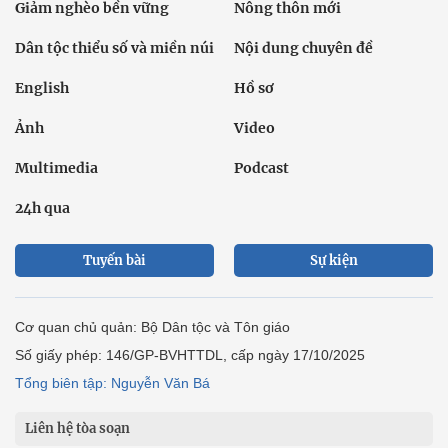
Giảm nghèo bền vững
Nông thôn mới
Dân tộc thiểu số và miền núi
Nội dung chuyên đề
English
Hồ sơ
Ảnh
Video
Multimedia
Podcast
24h qua
Tuyến bài
Sự kiện
Cơ quan chủ quản: Bộ Dân tộc và Tôn giáo
Số giấy phép: 146/GP-BVHTTDL, cấp ngày 17/10/2025
Tổng biên tập: Nguyễn Văn Bá
Liên hệ tòa soạn