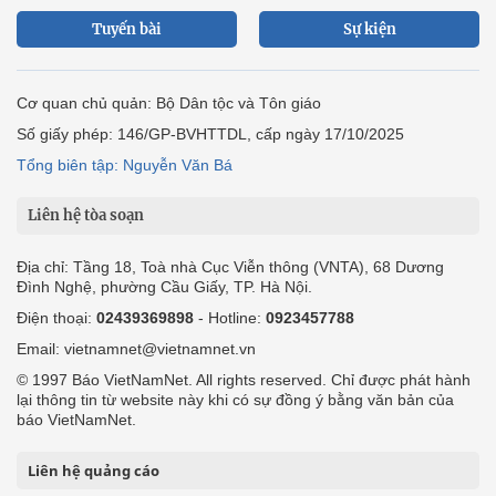
Tuyến bài
Sự kiện
Cơ quan chủ quản: Bộ Dân tộc và Tôn giáo
Số giấy phép: 146/GP-BVHTTDL, cấp ngày 17/10/2025
Tổng biên tập: Nguyễn Văn Bá
Liên hệ tòa soạn
Địa chỉ: Tầng 18, Toà nhà Cục Viễn thông (VNTA), 68 Dương
Đình Nghệ, phường Cầu Giấy, TP. Hà Nội.
Điện thoại:
02439369898
- Hotline:
0923457788
Email: vietnamnet@vietnamnet.vn
© 1997 Báo VietNamNet. All rights reserved. Chỉ được phát hành
lại thông tin từ website này khi có sự đồng ý bằng văn bản của
báo VietNamNet.
Liên hệ quảng cáo