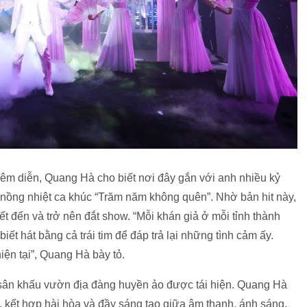
m diễn, Quang Hà cho biết nơi đây gắn với anh nhiều kỷ
 nồng nhiệt ca khúc “Trăm năm không quên”. Nhờ bản hit này,
t đến và trở nên đắt show. “Mỗi khán giả ở mỗi tỉnh thành
biết hát bằng cả trái tim để đáp trả lại những tình cảm ấy.
ện tại”, Quang Hà bày tỏ.
ân khấu vườn địa đàng huyền ảo được tái hiện. Quang Hà
 kết hợp hài hòa và đầy sáng tạo giữa âm thanh, ánh sáng,