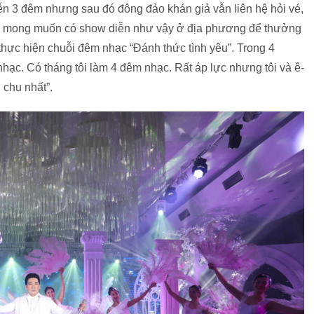
ễn 3 đêm nhưng sau đó đông đảo khán giả vẫn liên hệ hỏi vé,
ũng mong muốn có show diễn như vậy ở địa phương để thưởng
h thực hiện chuỗi đêm nhạc “Đánh thức tình yêu”. Trong 4
hạc. Có tháng tôi làm 4 đêm nhạc. Rất áp lực nhưng tôi và ê-
 chu nhất”.