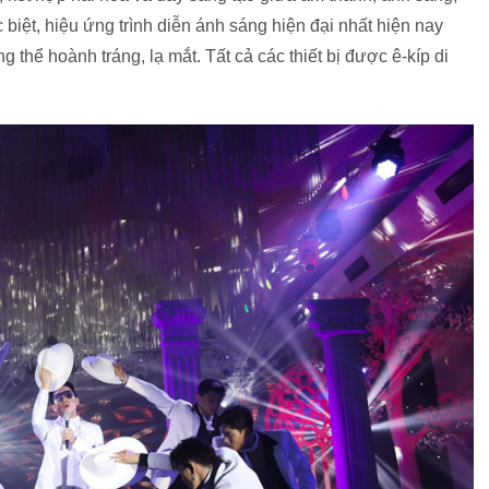
 biệt, hiệu ứng trình diễn ánh sáng hiện đại nhất hiện nay
hể hoành tráng, lạ mắt. Tất cả các thiết bị được ê-kíp di