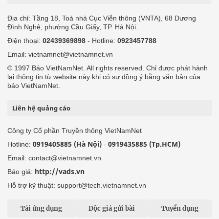
Địa chỉ: Tầng 18, Toà nhà Cục Viễn thông (VNTA), 68 Dương
Đình Nghệ, phường Cầu Giấy, TP. Hà Nội.
Điện thoại:
02439369898
- Hotline:
0923457788
Email: vietnamnet@vietnamnet.vn
© 1997 Báo VietNamNet. All rights reserved. Chỉ được phát hành
lại thông tin từ website này khi có sự đồng ý bằng văn bản của
báo VietNamNet.
Liên hệ quảng cáo
Công ty Cổ phần Truyền thông VietNamNet
0919405885 (Hà Nội)
0919435885 (Tp.HCM)
Hotline:
-
Email: contact@vietnamnet.vn
http://vads.vn
Báo giá:
Hỗ trợ kỹ thuật: support@tech.vietnamnet.vn
Tải ứng dụng
Độc giả gửi bài
Tuyển dụng