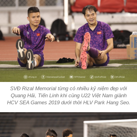
SVĐ Rizal Memorial từng có nhiều kỷ niệm đẹp với
Quang Hải, Tiến Linh khi cùng U22 Việt Nam giành
HCV SEA Games 2019 dưới thời HLV Park Hang Seo.