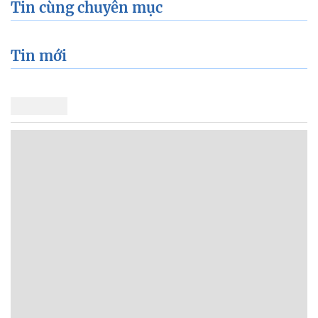
Tin cùng chuyên mục
Tin mới