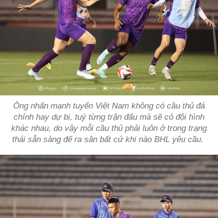
Ông nhấn mạnh tuyển Việt Nam không có cầu thủ đá
chính hay dự bị, tuỳ từng trận đấu mà sẽ có đội hình
khác nhau, do vậy mỗi cầu thủ phải luôn ở trong trạng
thái sẵn sàng để ra sân bất cứ khi nào BHL yêu cầu.