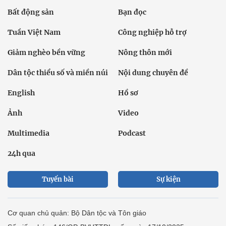
Bất động sản
Bạn đọc
Tuần Việt Nam
Công nghiệp hỗ trợ
Giảm nghèo bền vững
Nông thôn mới
Dân tộc thiểu số và miền núi
Nội dung chuyên đề
English
Hồ sơ
Ảnh
Video
Multimedia
Podcast
24h qua
Tuyến bài
Sự kiện
Cơ quan chủ quản: Bộ Dân tộc và Tôn giáo