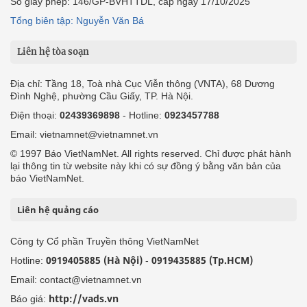
Số giấy phép: 146/GP-BVHTTDL, cấp ngày 17/10/2025
Tổng biên tập: Nguyễn Văn Bá
Liên hệ tòa soạn
Địa chỉ: Tầng 18, Toà nhà Cục Viễn thông (VNTA), 68 Dương
Đình Nghệ, phường Cầu Giấy, TP. Hà Nội.
Điện thoại:
02439369898
- Hotline:
0923457788
Email: vietnamnet@vietnamnet.vn
© 1997 Báo VietNamNet. All rights reserved. Chỉ được phát hành
lại thông tin từ website này khi có sự đồng ý bằng văn bản của
báo VietNamNet.
Liên hệ quảng cáo
Công ty Cổ phần Truyền thông VietNamNet
0919405885 (Hà Nội)
0919435885 (Tp.HCM)
Hotline:
-
Email: contact@vietnamnet.vn
http://vads.vn
Báo giá: