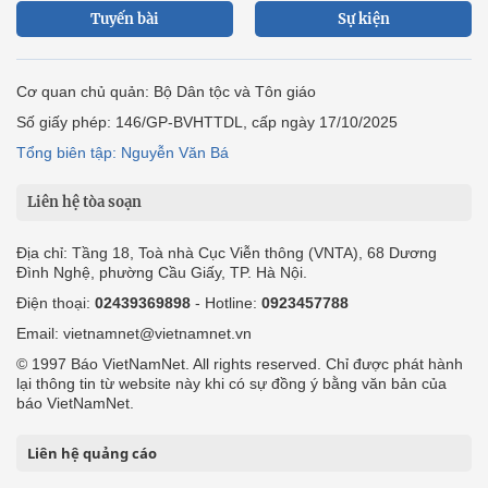
Tuyến bài
Sự kiện
Cơ quan chủ quản: Bộ Dân tộc và Tôn giáo
Số giấy phép: 146/GP-BVHTTDL, cấp ngày 17/10/2025
Tổng biên tập: Nguyễn Văn Bá
Liên hệ tòa soạn
Địa chỉ: Tầng 18, Toà nhà Cục Viễn thông (VNTA), 68 Dương
Đình Nghệ, phường Cầu Giấy, TP. Hà Nội.
Điện thoại:
02439369898
- Hotline:
0923457788
Email: vietnamnet@vietnamnet.vn
© 1997 Báo VietNamNet. All rights reserved. Chỉ được phát hành
lại thông tin từ website này khi có sự đồng ý bằng văn bản của
báo VietNamNet.
Liên hệ quảng cáo