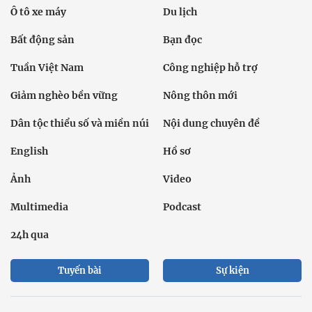
Ô tô xe máy
Du lịch
Bất động sản
Bạn đọc
Tuần Việt Nam
Công nghiệp hỗ trợ
Giảm nghèo bền vững
Nông thôn mới
Dân tộc thiểu số và miền núi
Nội dung chuyên đề
English
Hồ sơ
Ảnh
Video
Multimedia
Podcast
24h qua
Tuyến bài
Sự kiện