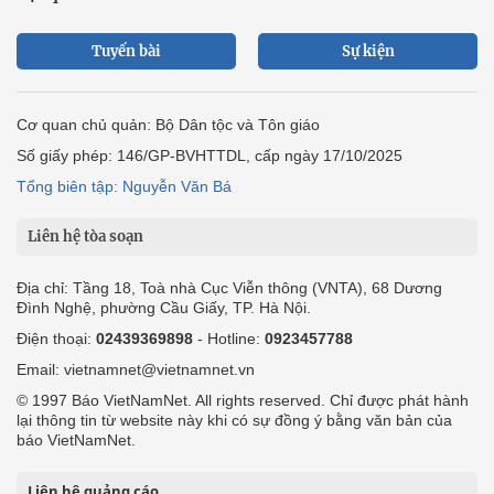
Tuyến bài
Sự kiện
Cơ quan chủ quản: Bộ Dân tộc và Tôn giáo
Số giấy phép: 146/GP-BVHTTDL, cấp ngày 17/10/2025
Tổng biên tập: Nguyễn Văn Bá
Liên hệ tòa soạn
Địa chỉ: Tầng 18, Toà nhà Cục Viễn thông (VNTA), 68 Dương
Đình Nghệ, phường Cầu Giấy, TP. Hà Nội.
Điện thoại:
02439369898
- Hotline:
0923457788
Email: vietnamnet@vietnamnet.vn
© 1997 Báo VietNamNet. All rights reserved. Chỉ được phát hành
lại thông tin từ website này khi có sự đồng ý bằng văn bản của
báo VietNamNet.
Liên hệ quảng cáo