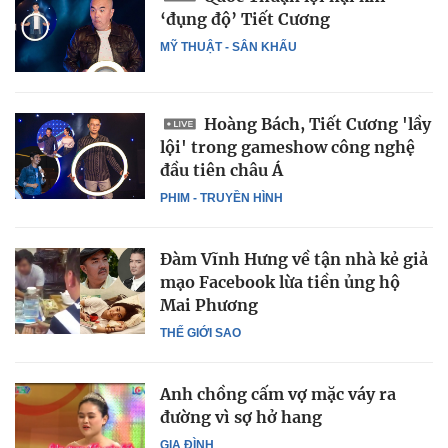
‘đụng độ’ Tiết Cương
MỸ THUẬT - SÂN KHẤU
Hoàng Bách, Tiết Cương 'lầy
lội' trong gameshow công nghệ
đầu tiên châu Á
PHIM - TRUYỀN HÌNH
Đàm Vĩnh Hưng về tận nhà kẻ giả
mạo Facebook lừa tiền ủng hộ
Mai Phương
THẾ GIỚI SAO
Anh chồng cấm vợ mặc váy ra
đường vì sợ hở hang
GIA ĐÌNH