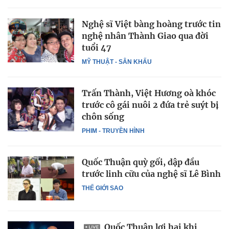
Nghệ sĩ Việt bàng hoàng trước tin
nghệ nhân Thành Giao qua đời
tuổi 47
MỸ THUẬT - SÂN KHẤU
Trấn Thành, Việt Hương oà khóc
trước cô gái nuôi 2 đứa trẻ suýt bị
chôn sống
PHIM - TRUYỀN HÌNH
Quốc Thuận quỳ gối, dập đầu
trước linh cữu của nghệ sĩ Lê Bình
THẾ GIỚI SAO
Quốc Thuận lợi hại khi