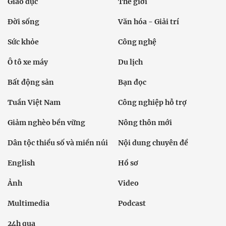
Giáo dục
Thế giới
Đời sống
Văn hóa - Giải trí
Sức khỏe
Công nghệ
Ô tô xe máy
Du lịch
Bất động sản
Bạn đọc
Tuần Việt Nam
Công nghiệp hỗ trợ
Giảm nghèo bền vững
Nông thôn mới
Dân tộc thiểu số và miền núi
Nội dung chuyên đề
English
Hồ sơ
Ảnh
Video
Multimedia
Podcast
24h qua