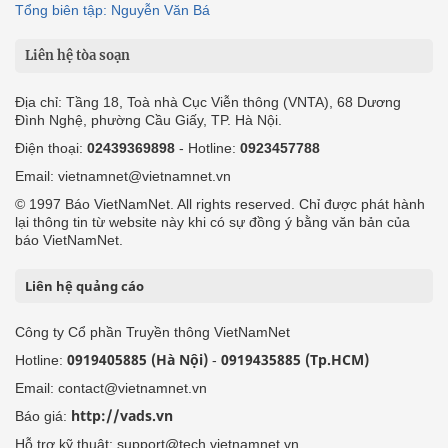
Tổng biên tập: Nguyễn Văn Bá
Liên hệ tòa soạn
Địa chỉ: Tầng 18, Toà nhà Cục Viễn thông (VNTA), 68 Dương
Đình Nghệ, phường Cầu Giấy, TP. Hà Nội.
Điện thoại:
02439369898
- Hotline:
0923457788
Email: vietnamnet@vietnamnet.vn
© 1997 Báo VietNamNet. All rights reserved. Chỉ được phát hành
lại thông tin từ website này khi có sự đồng ý bằng văn bản của
báo VietNamNet.
Liên hệ quảng cáo
Công ty Cổ phần Truyền thông VietNamNet
0919405885 (Hà Nội)
0919435885 (Tp.HCM)
Hotline:
-
Email: contact@vietnamnet.vn
http://vads.vn
Báo giá:
Hỗ trợ kỹ thuật: support@tech.vietnamnet.vn