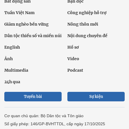
Bất động sản
Bạn đọc
Tuần Việt Nam
Công nghiệp hỗ trợ
Giảm nghèo bền vững
Nông thôn mới
Dân tộc thiểu số và miền núi
Nội dung chuyên đề
English
Hồ sơ
Ảnh
Video
Multimedia
Podcast
24h qua
Tuyến bài
Sự kiện
Cơ quan chủ quản: Bộ Dân tộc và Tôn giáo
Số giấy phép: 146/GP-BVHTTDL, cấp ngày 17/10/2025