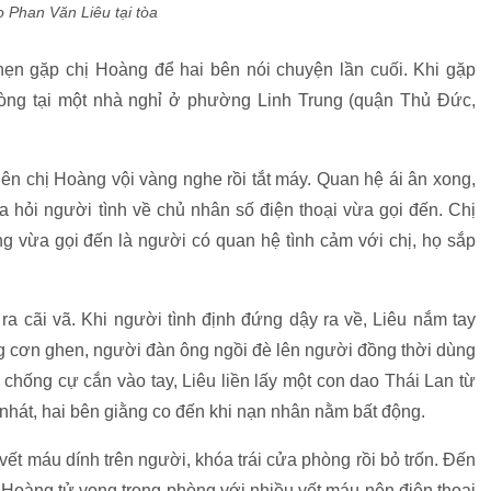
áo
Phan Văn Liêu tại tòa
hẹn gặp chị Hoàng để hai bên nói chuyện lần cuối. Khi gặp
hòng tại một nhà nghỉ ở phường Linh Trung (quận Thủ Đức,
n chị Hoàng vội vàng nghe rồi tắt máy. Quan hệ ái ân xong,
a hỏi người tình về chủ nhân số điện thoại vừa gọi đến. Chị
ng vừa gọi đến là người có quan hệ tình cảm với chị, họ sắp
a cãi vã. Khi người tình định đứng dậy ra về, Liêu nắm tay
g cơn ghen, người đàn ông ngồi đè lên người đồng thời dùng
ng chống cự cắn vào tay, Liêu liền lấy một con dao Thái Lan từ
nhát, hai bên giằng co đến khi nạn nhân nằm bất động.
vết máu dính trên người, khóa trái cửa phòng rồi bỏ trốn. Đến
 Hoàng tử vong trong phòng với nhiều vết máu nên điện thoại