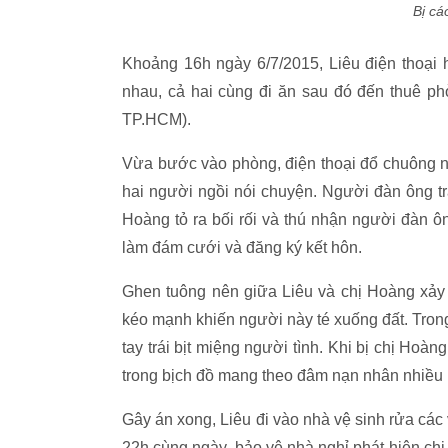
Bị c
Khoảng 16h ngày 6/7/2015, Liêu điện thoại 
nhau, cả hai cùng đi ăn sau đó đến thuê p
TP.HCM).
Vừa bước vào phòng, điện thoại đổ chuông nê
hai người ngồi nói chuyện. Người đàn ông tr
Hoàng tỏ ra bối rối và thú nhận người đàn ô
làm đám cưới và đăng ký kết hôn.
Ghen tuông nên giữa Liêu và chị Hoàng xảy r
kéo mạnh khiến người này té xuống đất. Tron
tay trái bịt miệng người tình. Khi bị chị Hoà
trong bịch đồ mang theo đâm nạn nhân nhiều 
Gây án xong, Liêu đi vào nhà vệ sinh rửa các 
22h cùng ngày, bảo vệ nhà nghỉ phát hiện chị