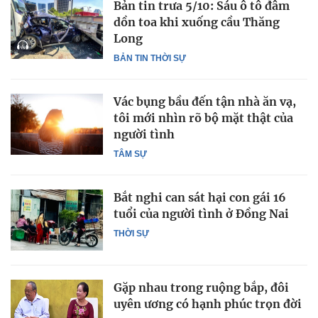
Bản tin trưa 5/10: Sáu ô tô đâm
dồn toa khi xuống cầu Thăng
Long
BẢN TIN THỜI SỰ
Vác bụng bầu đến tận nhà ăn vạ,
tôi mới nhìn rõ bộ mặt thật của
người tình
TÂM SỰ
Bắt nghi can sát hại con gái 16
tuổi của người tình ở Đồng Nai
THỜI SỰ
Gặp nhau trong ruộng bắp, đôi
uyên ương có hạnh phúc trọn đời