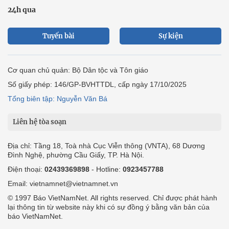
24h qua
Tuyến bài
Sự kiện
Cơ quan chủ quản: Bộ Dân tộc và Tôn giáo
Số giấy phép: 146/GP-BVHTTDL, cấp ngày 17/10/2025
Tổng biên tập: Nguyễn Văn Bá
Liên hệ tòa soạn
Địa chỉ: Tầng 18, Toà nhà Cục Viễn thông (VNTA), 68 Dương
Đình Nghệ, phường Cầu Giấy, TP. Hà Nội.
Điện thoại:
02439369898
- Hotline:
0923457788
Email: vietnamnet@vietnamnet.vn
© 1997 Báo VietNamNet. All rights reserved. Chỉ được phát hành
lại thông tin từ website này khi có sự đồng ý bằng văn bản của
báo VietNamNet.