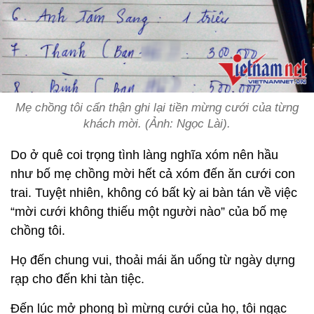
Mẹ chồng tôi cẩn thận ghi lại tiền mừng cưới của từng
khách mời. (Ảnh: Ngọc Lài).
Do ở quê coi trọng tình làng nghĩa xóm nên hầu
như bố mẹ chồng mời hết cả xóm đến ăn cưới con
trai. Tuyệt nhiên, không có bất kỳ ai bàn tán về việc
“mời cưới không thiếu một người nào” của bố mẹ
chồng tôi.
Họ đến chung vui, thoải mái ăn uống từ ngày dựng
rạp cho đến khi tàn tiệc.
Đến lúc mở phong bì mừng cưới của họ, tôi ngạc