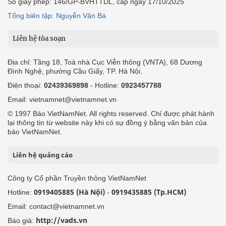
Số giấy phép: 146/GP-BVHTTDL, cấp ngày 17/10/2025
Tổng biên tập: Nguyễn Văn Bá
Liên hệ tòa soạn
Địa chỉ: Tầng 18, Toà nhà Cục Viễn thông (VNTA), 68 Dương
Đình Nghệ, phường Cầu Giấy, TP. Hà Nội.
Điện thoại:
02439369898
- Hotline:
0923457788
Email: vietnamnet@vietnamnet.vn
© 1997 Báo VietNamNet. All rights reserved. Chỉ được phát hành
lại thông tin từ website này khi có sự đồng ý bằng văn bản của
báo VietNamNet.
Liên hệ quảng cáo
Công ty Cổ phần Truyền thông VietNamNet
0919405885 (Hà Nội)
0919435885 (Tp.HCM)
Hotline:
-
Email: contact@vietnamnet.vn
http://vads.vn
Báo giá: