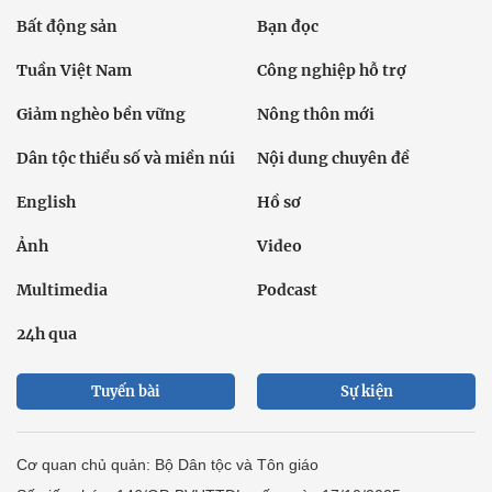
Bất động sản
Bạn đọc
Tuần Việt Nam
Công nghiệp hỗ trợ
Giảm nghèo bền vững
Nông thôn mới
Dân tộc thiểu số và miền núi
Nội dung chuyên đề
English
Hồ sơ
Ảnh
Video
Multimedia
Podcast
24h qua
Tuyến bài
Sự kiện
Cơ quan chủ quản: Bộ Dân tộc và Tôn giáo