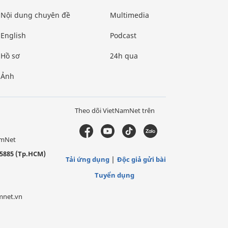
Nội dung chuyên đề
Multimedia
English
Podcast
Hồ sơ
24h qua
Ảnh
Theo dõi VietNamNet trên
amNet
5885 (Tp.HCM)
Tải ứng dụng
Độc giả gửi bài
Tuyển dụng
mnet.vn