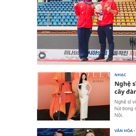
NHẠC
Nghệ s
cây đà
Nghệ sĩ v
hút trong
Nội.
VĂN HÓA - 