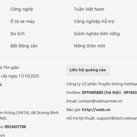
Công nghệ
Tuần Việt Nam
Ô tô xe máy
Công nghiệp hỗ trợ
Du lịch
Giảm nghèo bền vững
Bất động sản
Nông thôn mới
à Tôn giáo
Liên hệ quảng cáo
 cấp ngày 17/10/2025
Công ty Cổ phần Truyền thông VietN
á
Hotline:
0919405885 (Hà Nội)
-
091943
Email: contact@vietnamnet.vn
Báo giá:
http://vads.vn
Viễn thông (VNTA), 68 Dương Đình
Nội.
Hỗ trợ kỹ thuật: support@tech.vietna
ne:
0923457788
.vn