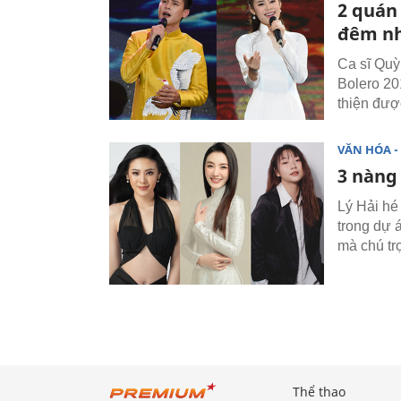
2 quán
đêm nh
Ca sĩ Qu
Bolero 20
thiện đượ
VĂN HÓA - 
3 nàng 
Lý Hải hé
trong dự 
mà chú tr
Thể thao