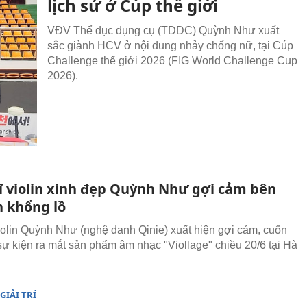
lịch sử ở Cúp thế giới
VĐV Thể dục dụng cụ (TDDC) Quỳnh Như xuất
sắc giành HCV ở nội dung nhảy chống nữ, tại Cúp
Challenge thế giới 2026 (FIG World Challenge Cup
2026).
ĩ violin xinh đẹp Quỳnh Như gợi cảm bên
n khổng lồ
iolin Quỳnh Như (nghệ danh Qinie) xuất hiện gợi cảm, cuốn
 sự kiện ra mắt sản phẩm âm nhạc "Viollage" chiều 20/6 tại Hà
GIẢI TRÍ