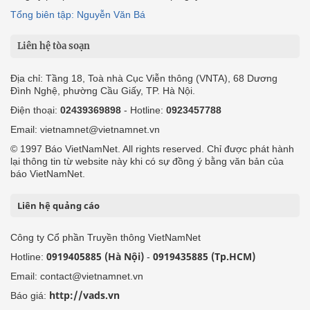
Tổng biên tập: Nguyễn Văn Bá
Liên hệ tòa soạn
Địa chỉ: Tầng 18, Toà nhà Cục Viễn thông (VNTA), 68 Dương
Đình Nghệ, phường Cầu Giấy, TP. Hà Nội.
Điện thoại:
02439369898
- Hotline:
0923457788
Email: vietnamnet@vietnamnet.vn
© 1997 Báo VietNamNet. All rights reserved. Chỉ được phát hành
lại thông tin từ website này khi có sự đồng ý bằng văn bản của
báo VietNamNet.
Liên hệ quảng cáo
Công ty Cổ phần Truyền thông VietNamNet
0919405885 (Hà Nội)
0919435885 (Tp.HCM)
Hotline:
-
Email: contact@vietnamnet.vn
http://vads.vn
Báo giá: