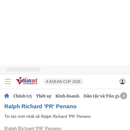
# ASEAN CUP 2026
Chính trị
Thời sự
Kinh doanh
Dân tộc và Tôn giáo
Ralph Richard 'PR' Penano
Tin tức mới nhất về
Ralph Richard 'PR' Penano
Ralph Richard 'PR' Penano