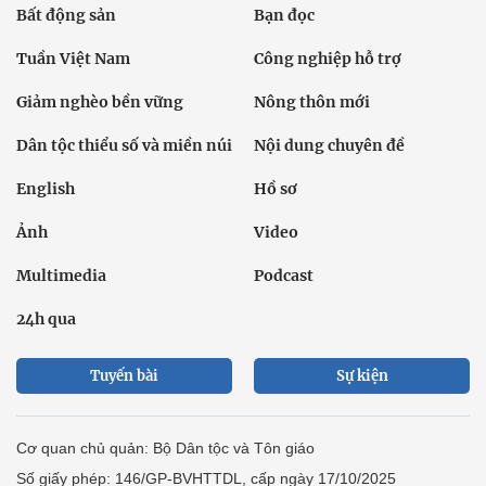
Bất động sản
Bạn đọc
Tuần Việt Nam
Công nghiệp hỗ trợ
Giảm nghèo bền vững
Nông thôn mới
Dân tộc thiểu số và miền núi
Nội dung chuyên đề
English
Hồ sơ
Ảnh
Video
Multimedia
Podcast
24h qua
Tuyến bài
Sự kiện
Cơ quan chủ quản: Bộ Dân tộc và Tôn giáo
Số giấy phép: 146/GP-BVHTTDL, cấp ngày 17/10/2025