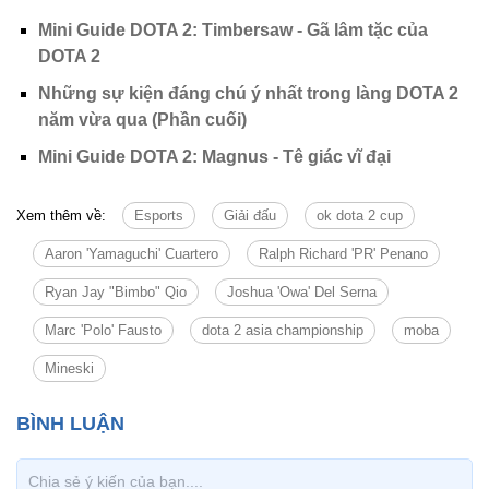
Mini Guide DOTA 2: Timbersaw - Gã lâm tặc của
DOTA 2
Những sự kiện đáng chú ý nhất trong làng DOTA 2
năm vừa qua (Phần cuối)
Mini Guide DOTA 2: Magnus - Tê giác vĩ đại
Xem thêm về:
Esports
Giải đấu
ok dota 2 cup
Aaron 'Yamaguchi' Cuartero
Ralph Richard 'PR' Penano
Ryan Jay "Bimbo" Qio
Joshua 'Owa' Del Serna
Marc 'Polo' Fausto
dota 2 asia championship
moba
Mineski