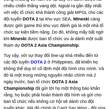
nhiều chiến thắng vang dội. Ngoài ra gần đấy nhất
với việc tổ chức khá thành công giải MPGL cho các
đội tuyển
DOTA 2
tại khu vực SEA,
Mineski
càng
được giới game thủ khu vực đánh giá là một nhà tổ
chức sự kiện tiềm năng. Do đó, không mấy bất ngờ
khi
Mineski
được ban tổ chức ưu ái dành một suất
tham dự
DOTA 2 Asia Championship
.
Tuy vậy, với sự thay đổi line-up khá nhiều đến từ
các đội tuyển
DOTA 2
ở Philippines, đã khiến họ
không thể duy trì cố định một đội hình cho mình. Và
đó là một trong những nguyên nhân chính mà 2
ngày trước, ban tổ chức
DOTA 2 Asia
Championship
đã gửi tới họ một thông báo khẩn
rằng, họ buộc phải hoàn thành đội hình và gửi cho
ban tổ chức nếu không cơ hội sẽ dành cho đội
tuyển khác. Mà đó chính là Can't Say Wisp - đội vừa