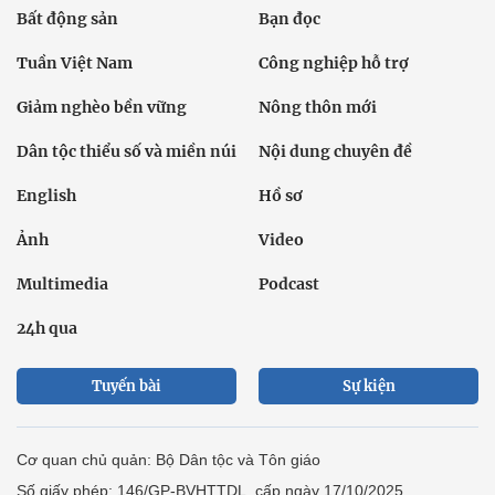
Bất động sản
Bạn đọc
Tuần Việt Nam
Công nghiệp hỗ trợ
Giảm nghèo bền vững
Nông thôn mới
Dân tộc thiểu số và miền núi
Nội dung chuyên đề
English
Hồ sơ
Ảnh
Video
Multimedia
Podcast
24h qua
Tuyến bài
Sự kiện
Cơ quan chủ quản: Bộ Dân tộc và Tôn giáo
Số giấy phép: 146/GP-BVHTTDL, cấp ngày 17/10/2025